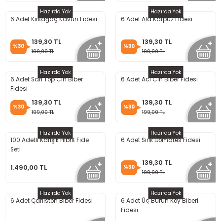
Hazırda Yok
Hazırda Yok
6 Adet Kırkağaç Kavun Fidesi
6 Adet Ala Karpuz Fidesi
139,30 TL
139,30 TL
%30
%30
199,00 TL
199,00 TL
Hazırda Yok
Hazırda Yok
6 Adet Sarı Top Cin Biber
6 Adet Acı Cin Biber Fidesi
Fidesi
139,30 TL
139,30 TL
%30
%30
199,00 TL
199,00 TL
Hazırda Yok
Hazırda Yok
100 Adetli Karışık Hibrit Fide
6 Adet Sırık Domates Fidesi
Seti
139,30 TL
1.490,00 TL
%30
199,00 TL
Hazırda Yok
Hazırda Yok
6 Adet Çarliston Biber Fidesi
6 Adet Üç Burun Köy Biberi
Fidesi