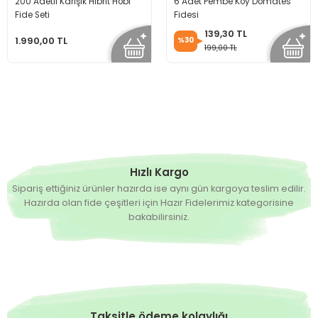
200 Adetli Karışık Hibrit Hobi
6 Adet Pembe Köy Domates
Fide Seti
Fidesi
139,30 TL
1.990,00 TL
%30
199,00 TL
Hızlı Kargo
Sipariş ettiğiniz ürünler hazırda ise aynı gün kargoya teslim edilir.
Hazırda olan fide çeşitleri için Hazır Fidelerimiz kategorisine
bakabilirsiniz.
Taksitle ödeme kolaylığı