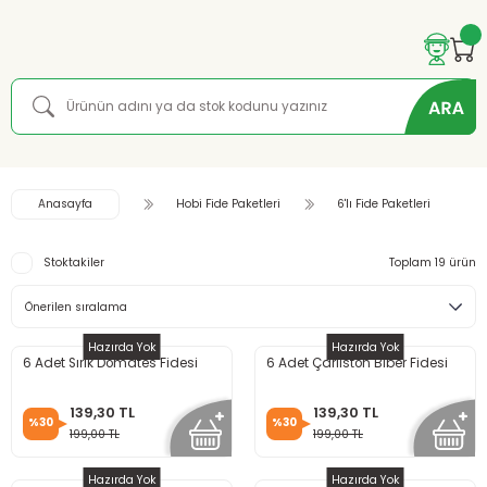
Anasayfa
Hobi Fide Paketleri
6'lı Fide Paketleri
Stoktakiler
Toplam 19 ürün
Hazırda Yok
Hazırda Yok
6 Adet Sırık Domates Fidesi
6 Adet Çarliston Biber Fidesi
139,30 TL
139,30 TL
%30
%30
199,00 TL
199,00 TL
Hazırda Yok
Hazırda Yok