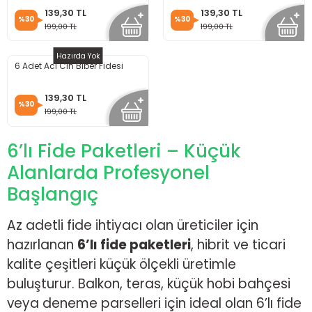
139,30 TL
139,30 TL
%30
%30
199,00 TL
199,00 TL
Hazırda Yok
6 Adet Acı Cin Biber Fidesi
139,30 TL
%30
199,00 TL
6’lı Fide Paketleri – Küçük
Alanlarda Profesyonel
Başlangıç
Az adetli fide ihtiyacı olan üreticiler için
hazırlanan
6’lı fide paketleri
, hibrit ve ticari
kalite çeşitleri küçük ölçekli üretimle
buluşturur. Balkon, teras, küçük hobi bahçesi
veya deneme parselleri için ideal olan 6’lı fide