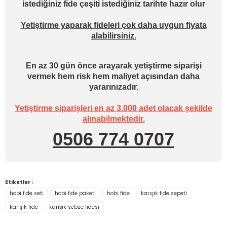
istediğiniz fide çeşiti istediğiniz tarihte hazır olur
Yetiştirme yaparak fideleri çok daha uygun fiyata
alabilirsiniz.
En az 30 gün önce arayarak yetiştirme siparişi
vermek hem risk hem maliyet açısından daha
yararınızadır.
Yetiştirme siparişleri en az 3.000 adet olacak şekilde
alınabilmektedir.
0506 774 0707
Etiketler :
hobi fide seti
hobi fide paketi
hobi fide
karışık fide sepeti
karışık fide
karışık sebze fidesi