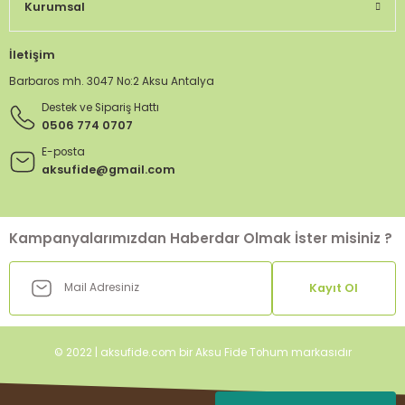
Kurumsal
İletişim
Barbaros mh. 3047 No:2 Aksu Antalya
Destek ve Sipariş Hattı
0506 774 0707
E-posta
aksufide@gmail.com
Kampanyalarımızdan Haberdar Olmak İster misiniz ?
Kayıt Ol
© 2022 | aksufide.com bir Aksu Fide Tohum markasıdır