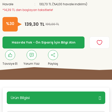
Havale
133,73 TL (%4,00 havale indirimi)
*14,39 TL den başlayan taksitlerle!
%30
139,30 TL
199,00 TL
Hazırda Yok - Ön Sipariş İçin Bilgi Alın
Tavsiye Et
Yorum Yaz
Paylaş
Ürün Bilgisi