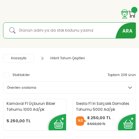
Anasayfa
Hibrit Tohum Çeşitleri
Stoktakiler
Toplam 208 ürün
Karnaval F1 Üçburun Biber
Siesta F1 İri Salçalık Domates
Tohumu 1000 Ad/pk
Tohumu 5000 Ad/pk
8.250,00 TL
5.250,00 TL
%3
8.500,00 TL