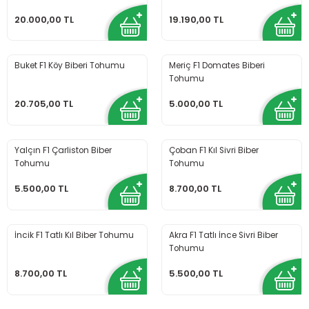
20.000,00 TL
19.190,00 TL
Buket F1 Köy Biberi Tohumu
Meriç F1 Domates Biberi
Tohumu
20.705,00 TL
5.000,00 TL
Yalçın F1 Çarliston Biber
Çoban F1 Kıl Sivri Biber
Tohumu
Tohumu
5.500,00 TL
8.700,00 TL
İncik F1 Tatlı Kıl Biber Tohumu
Akra F1 Tatlı İnce Sivri Biber
Tohumu
8.700,00 TL
5.500,00 TL