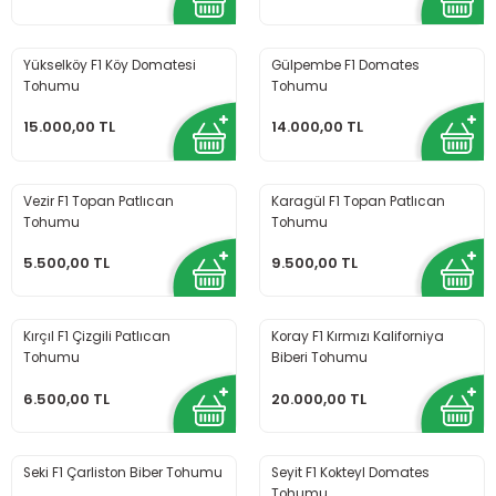
Yükselköy F1 Köy Domatesi
Gülpembe F1 Domates
Tohumu
Tohumu
15.000,00 TL
14.000,00 TL
Vezir F1 Topan Patlıcan
Karagül F1 Topan Patlıcan
Tohumu
Tohumu
5.500,00 TL
9.500,00 TL
Kırçıl F1 Çizgili Patlıcan
Koray F1 Kırmızı Kaliforniya
Tohumu
Biberi Tohumu
6.500,00 TL
20.000,00 TL
Seki F1 Çarliston Biber Tohumu
Seyit F1 Kokteyl Domates
Tohumu