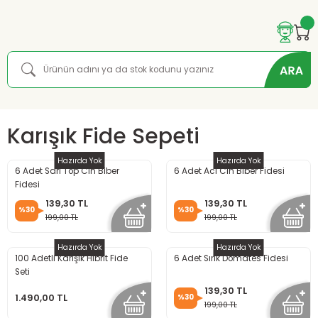
Karışık Fide Sepeti
Hazırda Yok
Hazırda Yok
6 Adet Sarı Top Cin Biber
6 Adet Acı Cin Biber Fidesi
Fidesi
139,30 TL
139,30 TL
%30
%30
199,00 TL
199,00 TL
Hazırda Yok
Hazırda Yok
100 Adetli Karışık Hibrit Fide
6 Adet Sırık Domates Fidesi
Seti
139,30 TL
1.490,00 TL
%30
199,00 TL