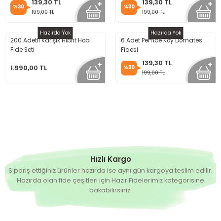
139,30 TL
139,30 TL
%30
%30
199,00 TL
199,00 TL
Hazırda Yok
Hazırda Yok
200 Adetli Karışık Hibrit Hobi
6 Adet Pembe Köy Domates
Fide Seti
Fidesi
139,30 TL
1.990,00 TL
%30
199,00 TL
Hızlı Kargo
Sipariş ettiğiniz ürünler hazırda ise aynı gün kargoya teslim edilir.
Hazırda olan fide çeşitleri için Hazır Fidelerimiz kategorisine
bakabilirsiniz.