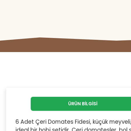
ÜRÜN BILGISI
6 Adet Çeri Domates Fidesi, küçük meyveli,
ideal bir hobi setidir. Çeri domatesler, bol