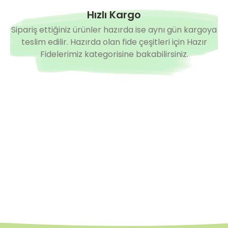
Hızlı Kargo
Sipariş ettiğiniz ürünler hazırda ise aynı gün kargoya
teslim edilir. Hazırda olan fide çeşitleri için Hazır
Fidelerimiz kategorisine bakabilirsiniz.