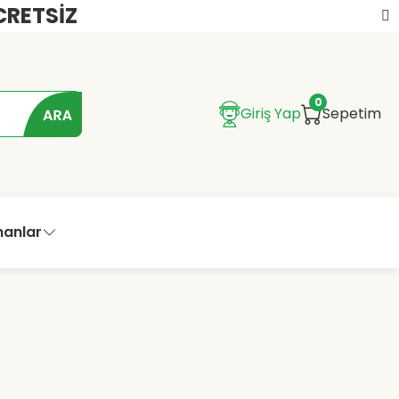
CRETSİZ
0
Giriş Yap
Sepetim
manlar