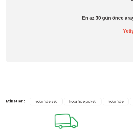
En az 30 gün önce aray
Yeti
Etiketler :
hobi fide seti
hobi fide paketi
hobi fide