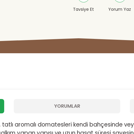
Tavsiye Et
Yorum Yaz
YORUMLAR
 tatlı aromalı domatesleri kendi bahçesinde vey
 salkım yapan yapısı ve uzun hasat süresi sayesind