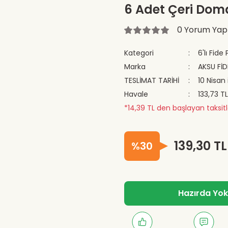
6 Adet Çeri Doma
0 Yorum Yap
Kategori
6'lı Fide
Marka
AKSU FİD
TESLİMAT TARİHİ
10 Nisan 
Havale
133,73 T
*14,39 TL den başlayan taksitl
139,30 TL
%30
Hazırda Yok -