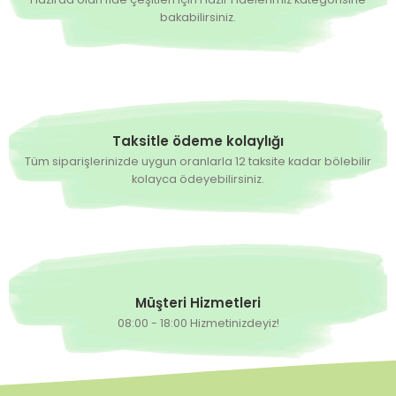
bakabilirsiniz.
139,30 TL
139,30 TL
%30
%30
199,00 TL
199,00 TL
Hazırda Yok
6 Adet Kırkağaç Kavun Fidesi
Taksitle ödeme kolaylığı
139,30 TL
%30
Tüm siparişlerinizde uygun oranlarla 12 taksite kadar bölebilir
199,00 TL
kolayca ödeyebilirsiniz.
Müşteri Hizmetleri
08:00 - 18:00 Hizmetinizdeyiz!