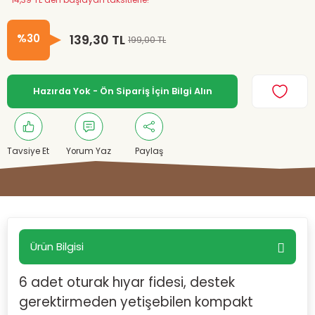
*14,39 TL den başlayan taksitlerle!
%30
139,30 TL
199,00 TL
Hazırda Yok - Ön Sipariş İçin Bilgi Alın
Tavsiye Et
Yorum Yaz
Paylaş
Ürün Bilgisi
6 adet oturak hıyar fidesi, destek
gerektirmeden yetişebilen kompakt