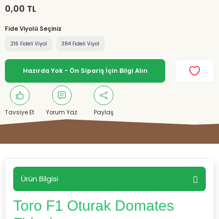
0,00 TL
Fide Viyolü Seçiniz
216 Fideli Viyol
384 Fideli Viyol
Hazırda Yok - Ön Sipariş İçin Bilgi Alın
Tavsiye Et
Yorum Yaz
Paylaş
Ürün Bilgisi
Toro F1 Oturak Domates