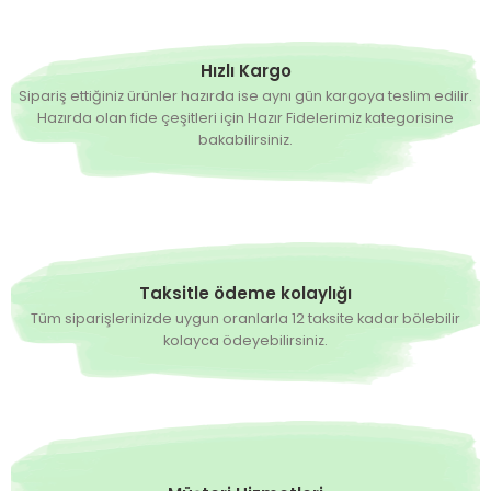
Hazırda Yok
Troy F1 Oturak Domates Fidesi
Hızlı Kargo
Sipariş ettiğiniz ürünler hazırda ise aynı gün kargoya teslim edilir.
Hazırda olan fide çeşitleri için Hazır Fidelerimiz kategorisine
10,00 TL
bakabilirsiniz.
Hazırda Yok
Tofy F1 Oturak Çeri Domates Fidesi
0,00 TL
Taksitle ödeme kolaylığı
Tüm siparişlerinizde uygun oranlarla 12 taksite kadar bölebilir
Hazırda Yok
Tosca F1 Oturak Domates Fidesi
kolayca ödeyebilirsiniz.
0,00 TL
Hazırda Yok
Süper Red F1 Oturak Domates Fidesi