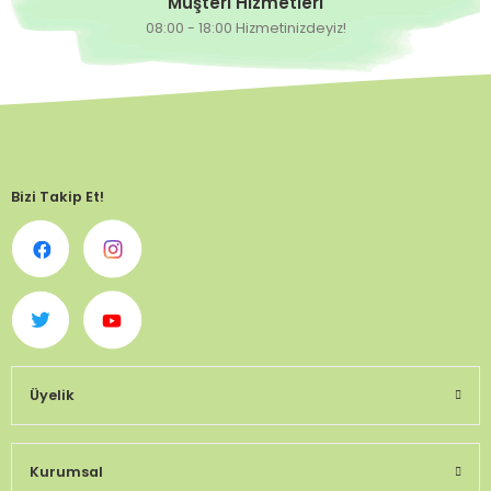
Müşteri Hizmetleri
08:00 - 18:00 Hizmetinizdeyiz!
0,00 TL
Hazırda Yok
SVDT 8033 F1 Oturak Domates Fidesi
9,90 TL
Bizi Takip Et!
Üyelik
Kurumsal