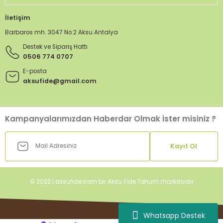
İletişim
Barbaros mh. 3047 No:2 Aksu Antalya
Destek ve Sipariş Hattı
0506 774 0707
E-posta
aksufide@gmail.com
Kampanyalarımızdan Haberdar Olmak İster misiniz ?
Kayıt Ol
© 2022 | aksufide.com bir Aksu Fide Tohum markasıdır
Whatsapp Destek