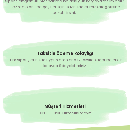
Sipariş ettiğiniz ürünler hazırda ise aynı gün kargoya teslim edilir.
Hazırda olan fide çeşitleri için Hazır Fidelerimiz kategorisine
4,90 TL
bakabilirsiniz.
Hazırda Yok
Lerota F1 Salçalık Domates Fidesi
4,90 TL
Taksitle ödeme kolaylığı
Tüm siparişlerinizde uygun oranlarla 12 taksite kadar bölebilir
Hazırda Yok
Külçe F1 Sanayilik Domates Fidesi
kolayca ödeyebilirsiniz.
4,90 TL
Müşteri Hizmetleri
08:00 - 18:00 Hizmetinizdeyiz!