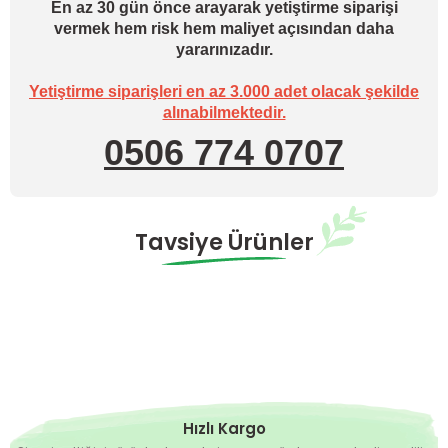
En az 30 gün önce arayarak yetiştirme siparişi
vermek hem risk hem maliyet açısından daha
yararınızadır.
Yetiştirme siparişleri en az 3.000 adet olacak şekilde
alınabilmektedir.
0506 774 0707
Tavsiye Ürünler
Hazırda Yok
Kamenta F1 Salçalık Domates Fidesi
4,90 TL
Hazırda Yok
Siesta F1 İri Salçalık Domates Fidesi
Hızlı Kargo