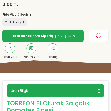
0,00 TL
Fide Viyolü Seçiniz
216 Fideli Viyol
Hazırda Yok - Ön Sipariş İçin Bilgi Alın
Tavsiye Et
Yorum Yaz
Paylaş
Ürün Bilgisi
TORREON F1 Oturak Salçalık
Domates Fidesi