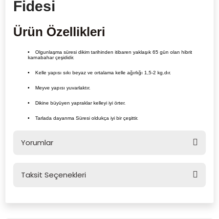
Fidesi
Ürün Özellikleri
Olgunlaşma süresi dikim tarihinden itibaren yaklaşık 65 gün olan hibrit
karnabahar çeşididir.
Kelle yapısı sıkı beyaz ve ortalama kelle ağırlığı 1,5-2 kg.dır.
Meyve yapısı yuvarlaktır.
Dikine büyüyen yapraklar kelleyi iyi örter.
Tarlada dayanma Süresi oldukça iyi bir çeşittir.
Yorumlar
Taksit Seçenekleri
Bu ürüne ilk yorumu siz yapın!
Yorum Yaz