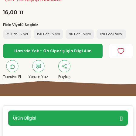
*1,65 TL den başlayan taksitlerle!
16,00 TL
Fide Viyolü Seçiniz
75 Fideli Viyol
150 Fideli Viyol
96 Fideli Viyol
128 Fideli Viyol
Hazırda Yok - Ön Sipariş İçin Bilgi Alın
Tavsiye Et
Yorum Yaz
Paylaş
Ürün Bilgisi