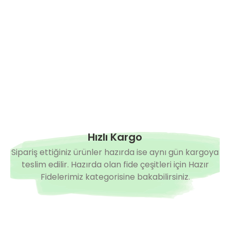
Hazırda Yok
Diamond F1 Yarı Multi Silor Hıyar Fidesi
Arveles F1
0,00 TL
0,00 TL
Hızlı Kargo
Sipariş ettiğiniz ürünler hazırda ise aynı gün kargoya
teslim edilir. Hazırda olan fide çeşitleri için Hazır
Fidelerimiz kategorisine bakabilirsiniz.