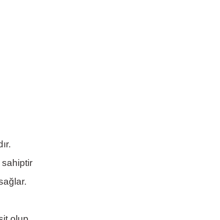
ır.
sahiptir
sağlar.
it olup,