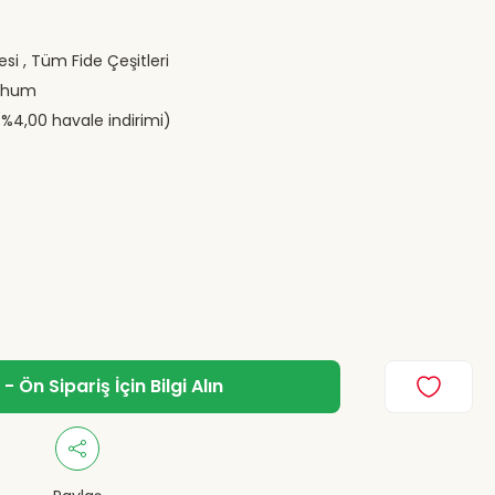
esi
,
Tüm Fide Çeşitleri
ohum
(%4,00 havale indirimi)
 Ön Sipariş İçin Bilgi Alın