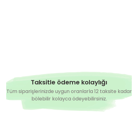
Hazırda Yok
 Yarı Multi Hıyar Fidesi
Taksitle ödeme kolaylığı
Tüm siparişlerinizde uygun oranlarla 12 taksite kadar
bölebilir kolayca ödeyebilirsiniz.