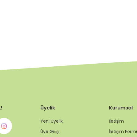
t!
Üyelik
Kurumsal
Yeni Üyelik
İletişim
Üye Girişi
İletişim Form