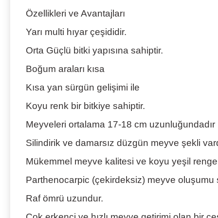
Özellikleri ve Avantajları
Yarı multi hıyar çeşididir.
Orta Güçlü bitki yapısına sahiptir.
Boğum araları kısa
Kısa yan sürgün gelişimi ile
Koyu renk bir bitkiye sahiptir.
Meyveleri ortalama 17-18 cm uzunluğundadır
Silindirik ve damarsız düzgün meyve şekli vard
Mükemmel meyve kalitesi ve koyu yeşil renge 
Parthenocarpic (çekirdeksiz) meyve oluşumu 
Raf ömrü uzundur.
Çok erkenci ve hızlı meyve getirimi olan bir çeş