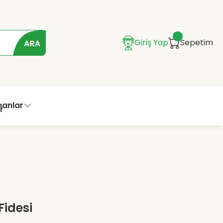
Giriş Yap
Sepetim
manlar
Fidesi