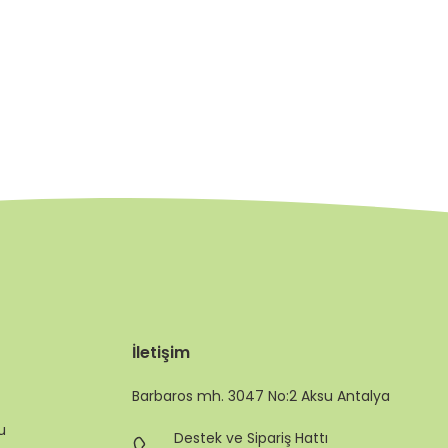
İletişim
Barbaros mh. 3047 No:2 Aksu Antalya
u
Destek ve Sipariş Hattı