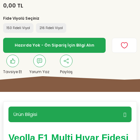
0,00 TL
Fide Viyolü Seçiniz
150 Fideli Viyol
216 Fideli Viyol
Hazırda Yok - Ön Sipariş İçin Bilgi Alın
Tavsiye Et
Yorum Yaz
Paylaş
Ürün Bilgisi
Veolla F1 Multi Hıyar Fidesi