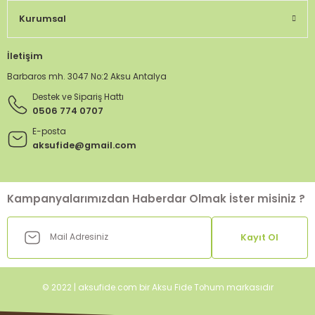
Kurumsal
İletişim
Barbaros mh. 3047 No:2 Aksu Antalya
Destek ve Sipariş Hattı
0506 774 0707
E-posta
aksufide@gmail.com
Kampanyalarımızdan Haberdar Olmak İster misiniz ?
Kayıt Ol
© 2022 | aksufide.com bir Aksu Fide Tohum markasıdır