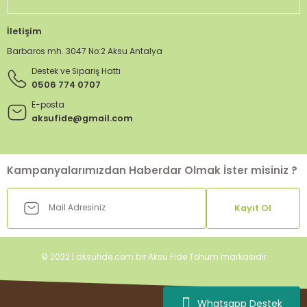
İletişim
Barbaros mh. 3047 No:2 Aksu Antalya
Destek ve Sipariş Hattı
0506 774 0707
E-posta
aksufide@gmail.com
Kampanyalarımızdan Haberdar Olmak İster misiniz ?
Kayıt Ol
© 2022 | aksufide.com bir Aksu Fide Tohum markasıdır
Whatsapp Destek