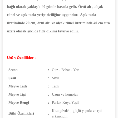
bağlı olarak yaklaşık 40 günde hasada gelir. Örtü altı, alçak
tünel ve açık tarla yetiştiriciliğine uygundur. Açık tarla
üretiminde 20 cm, örtü altı ve alçak tünel üretiminde 40 cm sıra
üzeri olacak şekilde fide dikimi tavsiye edilir.
Ürün Özellikleri;
Sezon
:
Güz - Bahar - Yaz
Çesit
:
Sivri
Meyve Tadı
:
Tatlı
Meyve Tipi
:
Uzun ve homojen
Meyve Rengi
:
Parlak Koyu Yeşil
Kısa gövdeli, güçlü yapıda ve çok
Bitki Özellikleri
:
erkencidir.