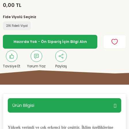
0,00 TL
Fide Viyolü Seçiniz
216 Fideli Viyol
Hazırda Yok - Ön Sipariş İçin Bilgi Alın
Tavsiye Et
Yorum Yaz
Paylaş
Ürün Bilgisi
Yüksek verimli ve çok erkenci bir çeşittir. İklim özelliklerine