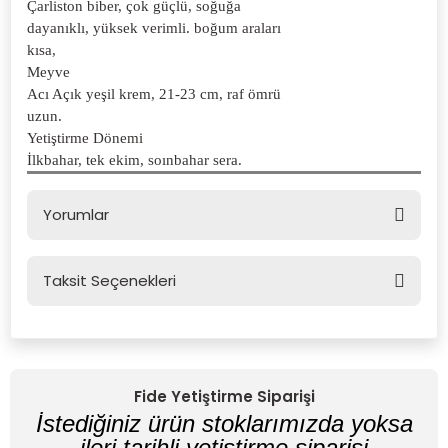
Çarliston biber, çok güçlü, soğuğa
dayanıklı, yüksek verimli. boğum araları
kısa,
Meyve
Acı Açık yeşil krem, 21-23 cm, raf ömrü
uzun.
Yetiştirme Dönemi
İlkbahar, tek ekim, soınbahar sera.
Yorumlar
Taksit Seçenekleri
Bu ürüne ilk yorumu siz yapın!
Yorum Yaz
Fide Yetiştirme Siparişi
İstediğiniz ürün stoklarımızda yoksa
ileri tarihli yetiştirme siparişi