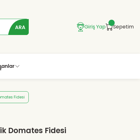
Giriş Yap
Sepetim
manlar
omates Fidesi
ik Domates Fidesi