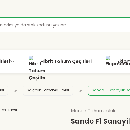
tleri
Hibrit Tohum Çeşitleri
Ekip
esi
Salçalık Domates Fidesi
Sando F1 Sanayilik D
Manier Tohumculuk
Sando F1 Sanayil