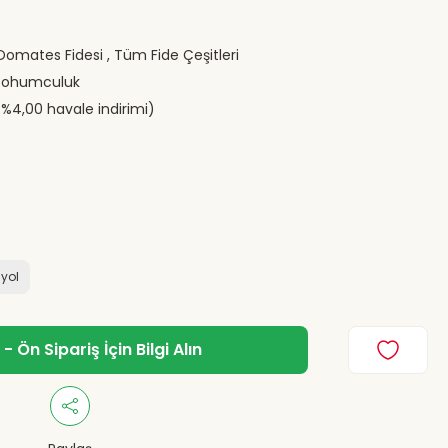
 Domates Fidesi
,
Tüm Fide Çeşitleri
Tohumculuk
(%4,00 havale indirimi)
iyol
 Ön Sipariş İçin Bilgi Alın