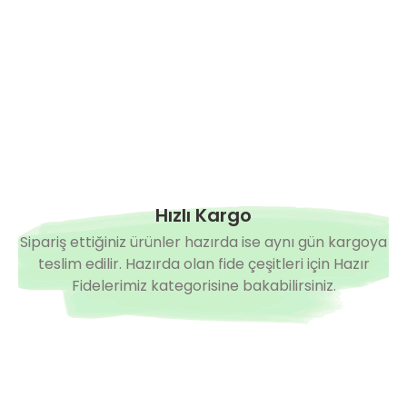
Hızlı Kargo
Sipariş ettiğiniz ürünler hazırda ise aynı gün kargoya
teslim edilir. Hazırda olan fide çeşitleri için Hazır
Fidelerimiz kategorisine bakabilirsiniz.