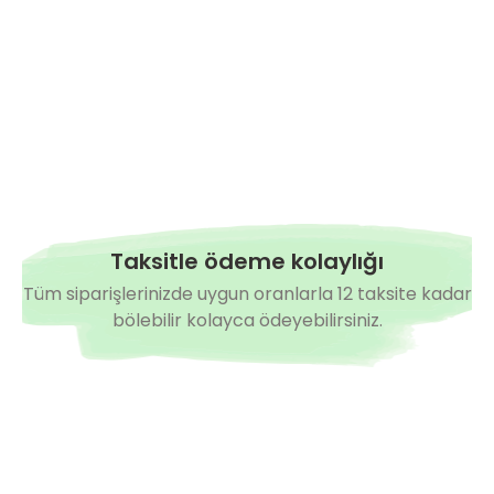
Taksitle ödeme kolaylığı
Tüm siparişlerinizde uygun oranlarla 12 taksite kadar
bölebilir kolayca ödeyebilirsiniz.