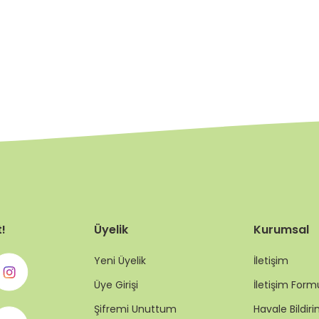
t!
Üyelik
Kurumsal
Yeni Üyelik
İletişim
Üye Girişi
İletişim Form
Şifremi Unuttum
Havale Bildi