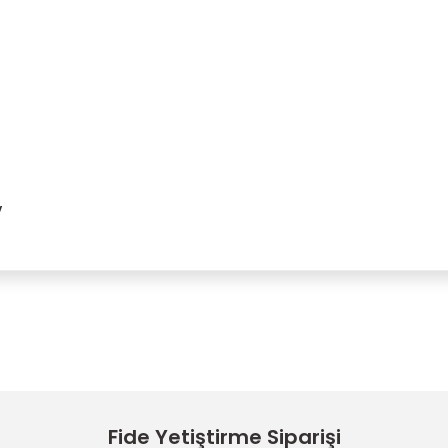
V
Bu ürüne ilk yorumu siz yapın!
Yorum Yaz
Fide Yetiştirme Siparişi