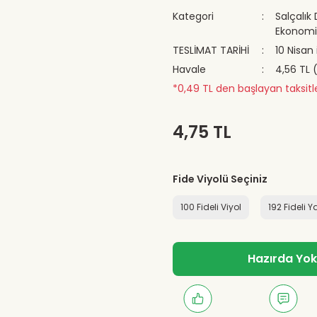
Kategori
Salçalık
Ekonomik
TESLİMAT TARİHİ
10 Nisan 
Havale
4,56 TL 
*0,49 TL den başlayan taksitle
4,75 TL
Fide Viyolü Seçiniz
100 Fideli Viyol
192 Fideli Y
Hazırda Yok -