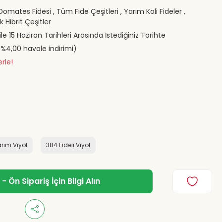
 Domates Fidesi
,
Tüm Fide Çeşitleri
,
Yarım Koli Fideler
,
 Hibrit Çeşitler
ile 15 Haziran Tarihleri Arasında İstediğiniz Tarihte
(%4,00 havale indirimi)
rle!
arım Viyol
384 Fideli Viyol
 Ön Sipariş İçin Bilgi Alın