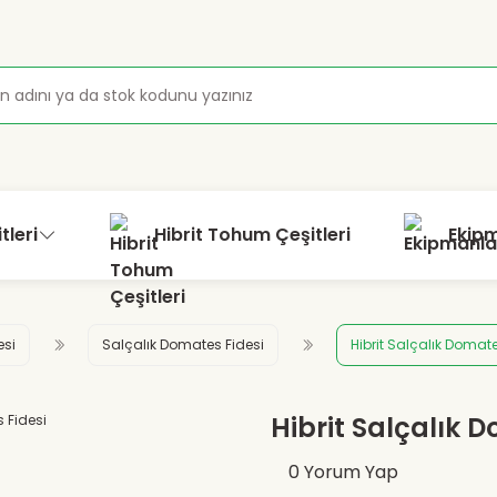
tleri
Hibrit Tohum Çeşitleri
Ekip
esi
Salçalık Domates Fidesi
Hibrit Salçalık Domate
Hibrit Salçalık 
0 Yorum Yap