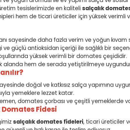
anı ve yoğun aroması ile ev yapımı salça ve sosla
üretim tesislerimizde en kaliteli
salçalık domates 
leri hem de ticari üreticiler için yüksek verimli 
anı sayesinde daha fazla verim ve yoğun kıvam 
 ve güçlü antioksidan içeriği ile sağlıklı bir seçene
ullarında yüksek verimli bir domates çeşididir.
 alanda hem de serada yetiştirilmeye uygundur
anılır?
ayesinde doğal ve katkısız salça yapımına uygu
la yemeklere lezzet katar.
men, domates çorbası ve çeşitli yemeklerde va
k Domates Fidesi
iğimiz
salçalık domates fideleri
, ticari üreticiler
e güvenli ve hızlı kargo ile teslim ediyoruz.