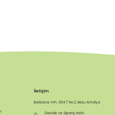
İletişim
Barbaros mh. 3047 No:2 Aksu Antalya
u
Destek ve Sipariş Hattı