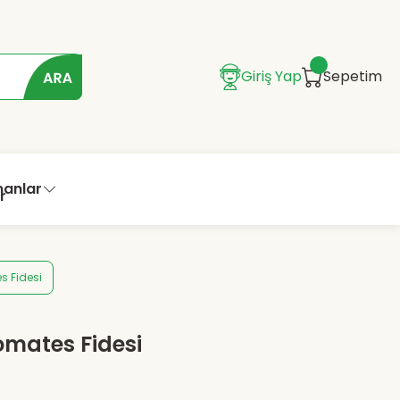
Giriş Yap
Sepetim
manlar
s Fidesi
Domates Fidesi