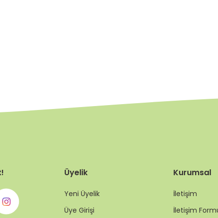
t!
Üyelik
Kurumsal
Yeni Üyelik
İletişim
Üye Girişi
İletişim Form