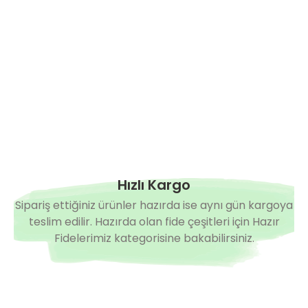
Hazırda Yok
Kamenta F1 Salçalık Domates Fidesi
Siesta F1 İr
4,90 TL
4,90 TL
Hızlı Kargo
Sipariş ettiğiniz ürünler hazırda ise aynı gün kargoya
teslim edilir. Hazırda olan fide çeşitleri için Hazır
Fidelerimiz kategorisine bakabilirsiniz.