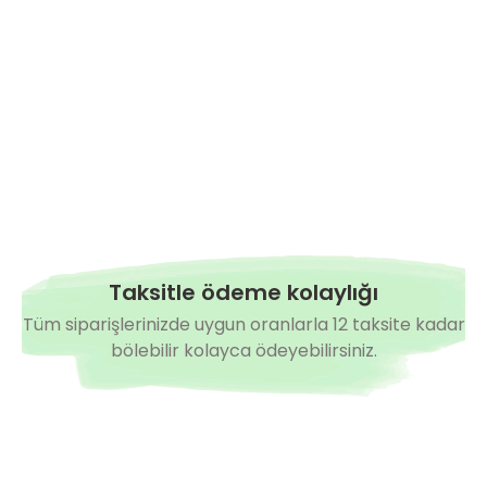
Hazırda Yok
Hazırda Yok
i Salçalık Domates Fidesi
Lerota F1 Salçalık Domates Fid
4,90 TL
Taksitle ödeme kolaylığı
Tüm siparişlerinizde uygun oranlarla 12 taksite kadar
bölebilir kolayca ödeyebilirsiniz.