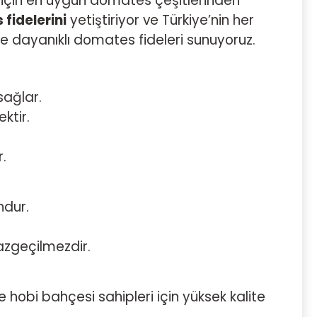
r için en uygun domates çeşitlerinden
fidelerini
yetiştiriyor ve Türkiye’nin her
ve dayanıklı domates fideleri sunuyoruz.
sağlar.
ktir.
.
ndur.
zgeçilmezdir.
 ve hobi bahçesi sahipleri için yüksek kalite