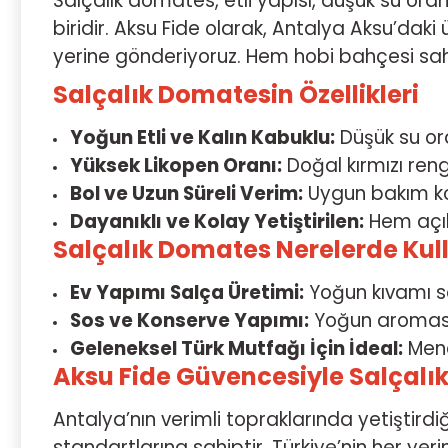
Salçalık domates, etli yapısı, düşük su or
biridir. Aksu Fide olarak, Antalya Aksu’daki 
yerine gönderiyoruz. Hem hobi bahçesi sahip
Salçalık Domatesin Özellikleri
Yoğun Etli ve Kalın Kabuklu:
Düşük su or
Yüksek Likopen Oranı:
Doğal kırmızı rengi
Bol ve Uzun Süreli Verim:
Uygun bakım koş
Dayanıklı ve Kolay Yetiştirilen:
Hem açık
Salçalık Domates Nerelerde Kull
Ev Yapımı Salça Üretimi:
Yoğun kıvamı s
Sos ve Konserve Yapımı:
Yoğun aromasıy
Geleneksel Türk Mutfağı İçin İdeal:
Mene
Aksu Fide Güvencesiyle Salçalı
Antalya’nın verimli topraklarında yetiştird
standartlarına sahiptir. Türkiye’nin her yerin