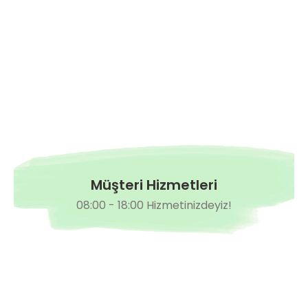
Hazırda Yok
esi
Külçe F1 Sanayilik Domates Fidesi
4,90 TL
Müşteri Hizmetleri
08:00 - 18:00 Hizmetinizdeyiz!