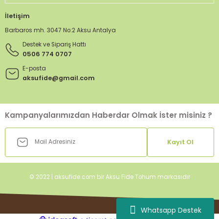
İletişim
Barbaros mh. 3047 No:2 Aksu Antalya
Destek ve Sipariş Hattı
0506 774 0707
E-posta
aksufide@gmail.com
Kampanyalarımızdan Haberdar Olmak İster misiniz ?
Kayıt Ol
© 2022 | aksufide.com bir Aksu Fide Tohum markasıdır
Whatsapp Destek