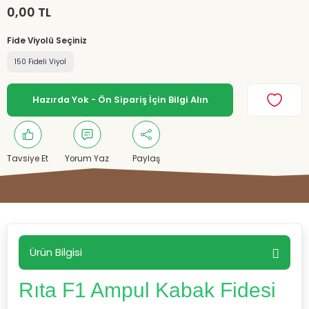
0,00 TL
Fide Viyolü Seçiniz
150 Fideli Viyol
Hazırda Yok - Ön Sipariş İçin Bilgi Alın
Tavsiye Et
Yorum Yaz
Paylaş
Ürün Bilgisi
Rıta F1 Ampul Kabak Fidesi