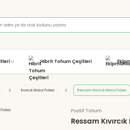
tleri
Hibrit Tohum Çeşitleri
Ekip
Kıvırcık Marul Fidesi
Ressam Kıvırcık Marul Fidesi
Pozitif Tohum
Ressam Kıvırcık 