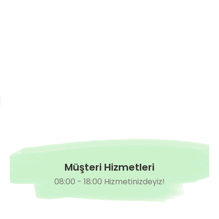
Hazırda Yok
Yörünge Kıvırcık Marul Fidesi
0,00 TL
Müşteri Hizmetleri
08:00 - 18:00 Hizmetinizdeyiz!