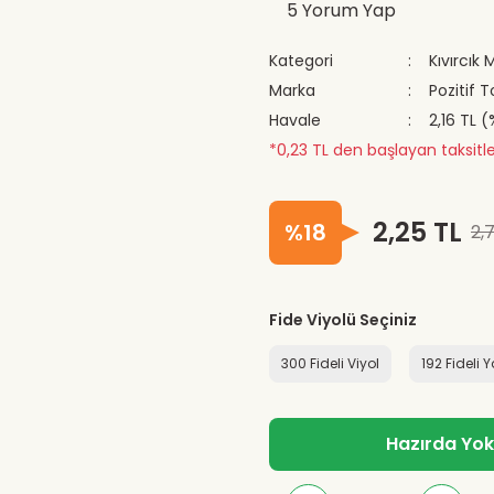
5 Yorum Yap
Kategori
Kıvırcık 
Marka
Pozitif
Havale
2,16 TL 
*0,23 TL den başlayan taksitle
2,25 TL
%18
2,
Fide Viyolü Seçiniz
300 Fideli Viyol
192 Fideli 
Hazırda Yok -