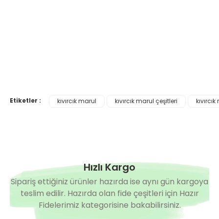
Kanaryole Kıvırcık Marul Fidesi
Bacchus Kırmızı Kı
2,90 TL
2,50 TL
%9
2,75 TL
Etiketler :
kıvırcık marul
kıvırcık marul çeşitleri
kıvırcık
Hızlı Kargo
Sipariş ettiğiniz ürünler hazırda ise aynı gün kargoya
teslim edilir. Hazırda olan fide çeşitleri için Hazır
Fidelerimiz kategorisine bakabilirsiniz.