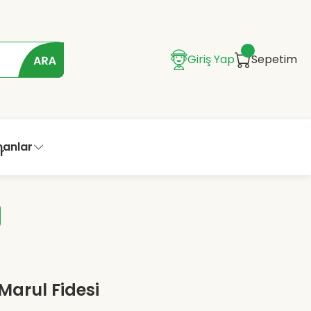
Giriş Yap
Sepetim
manlar
Marul Fidesi