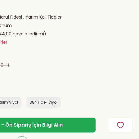
Marul Fidesi
,
Yarım Koli Fideler
 Tohum
(%4,00 havale indirimi)
rle!
75 TL
Yarım Viyol
384 Fideli Viyol
 Ön Sipariş İçin Bilgi Alın