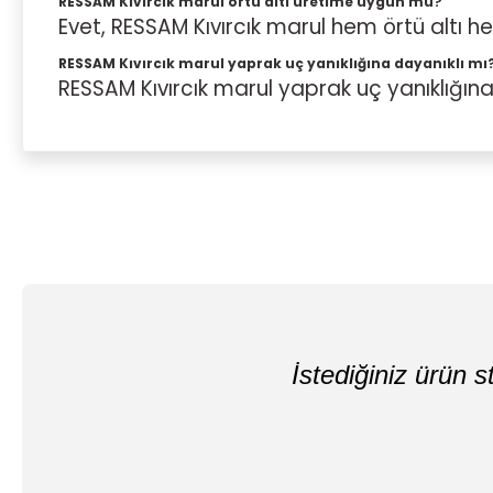
RESSAM Kıvırcık marul örtü altı üretime uygun mu?
Evet, RESSAM Kıvırcık marul hem örtü altı 
RESSAM Kıvırcık marul yaprak uç yanıklığına dayanıklı mı
RESSAM Kıvırcık marul yaprak uç yanıklığına
Siz gonderen fidiler çok güzel oldu
İstediğiniz ürün st
S... K... | 24/04/2026
Yorum Yaz