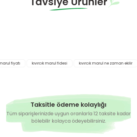
Tavsiye Ürünler
Hazırda Yok
vırcık Marul Fidesi
Maritima Kıvırcık Marul Fidesi
2,75 TL
 marul fiyatı
kıvırcık marul fidesi
kıvırcık marul ne zaman ekilir
Taksitle ödeme kolaylığı
Tüm siparişlerinizde uygun oranlarla 12 taksite kadar
bölebilir kolayca ödeyebilirsiniz.