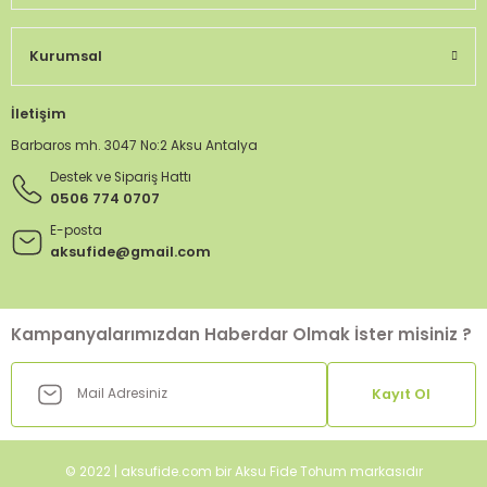
Kurumsal
İletişim
Barbaros mh. 3047 No:2 Aksu Antalya
Destek ve Sipariş Hattı
0506 774 0707
E-posta
aksufide@gmail.com
Kampanyalarımızdan Haberdar Olmak İster misiniz ?
Kayıt Ol
© 2022 | aksufide.com bir Aksu Fide Tohum markasıdır