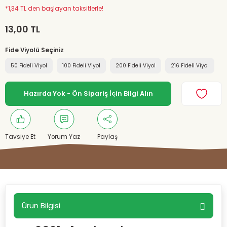
*1,34 TL den başlayan taksitlerle!
13,00 TL
Fide Viyolü Seçiniz
50 Fideli Viyol
100 Fideli Viyol
200 Fideli Viyol
216 Fideli Viyol
Hazırda Yok - Ön Sipariş İçin Bilgi Alın
Tavsiye Et
Yorum Yaz
Paylaş
Ürün Bilgisi