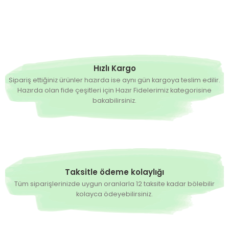
Kuzeyköy F1 - Köy Domatesi Fidesi
13,50 TL
Hazırda Yok
Pembeköy F1 - Pembe Köy Domatesi Fidesi
Hızlı Kargo
Sipariş ettiğiniz ürünler hazırda ise aynı gün kargoya teslim edilir.
Hazırda olan fide çeşitleri için Hazır Fidelerimiz kategorisine
13,50 TL
bakabilirsiniz.
Hazırda Yok
Alsancak Rn F1 Sırık Domates Fidesi
0,00 TL
Taksitle ödeme kolaylığı
Tüm siparişlerinizde uygun oranlarla 12 taksite kadar bölebilir
kolayca ödeyebilirsiniz.