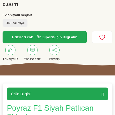
0,00 TL
Fide Viyolü Seçiniz
216 Fideli Viyol
Hazırda Yok - Ön Sipariş İçin Bilgi Alın
Tavsiye Et
Yorum Yaz
Paylaş
Ürün Bilgisi
Poyraz F1 Siyah Patlıcan