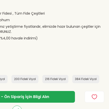
er Fidesi
,
Tüm Fide Çeşitleri
Tohum
mız yetiştirme fiyatlarıdır, elimizde hazır bulunan çeşitler için
RUNUZ.
(%4,00 havale indirimi)
iyol
200 Fideli Viyol
216 Fideli Viyol
384 Fideli Viyol
 Ön Sipariş İçin Bilgi Alın