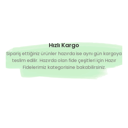
Hızlı Kargo
Sipariş ettiğiniz ürünler hazırda ise aynı gün kargoya
teslim edilir. Hazırda olan fide çeşitleri için Hazır
Fidelerimiz kategorisine bakabilirsiniz.