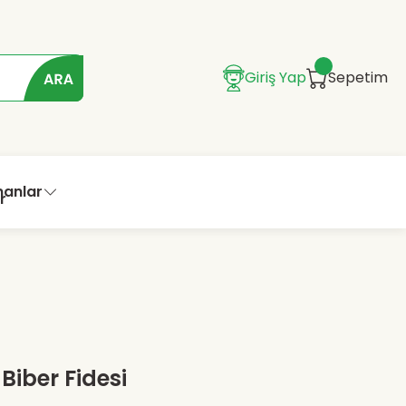
Giriş Yap
Sepetim
manlar
i Biber Fidesi