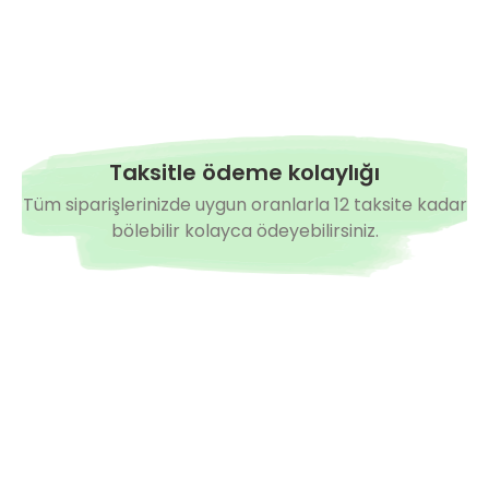
Taksitle ödeme kolaylığı
Tüm siparişlerinizde uygun oranlarla 12 taksite kadar
bölebilir kolayca ödeyebilirsiniz.