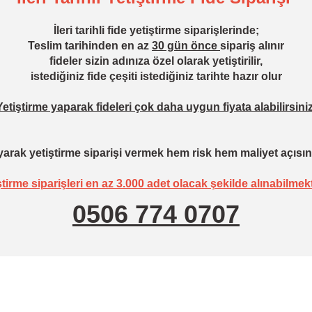
İleri tarihli fide yetiştirme siparişlerinde;
Teslim tarihinden en az
30 gün önce
sipariş alınır
fideler sizin adınıza özel olarak yetiştirilir,
istediğiniz fide çeşiti istediğiniz tarihte hazır olur
Yetiştirme yaparak fideleri çok daha uygun fiyata alabilirsiniz
arak yetiştirme siparişi vermek hem risk hem maliyet açısın
ştirme siparişleri en az 3.000 adet olacak şekilde alınabilmekt
0506 774 0707