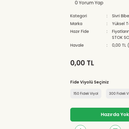
0 Yorum Yap
Kategori
Sivri Bib
Marka
Yüksel 
Hazır Fide
Fiyatları
STOK SO
Havale
0,00 TL 
0,00 TL
Fide Viyolü Seçiniz
150 Fideli Viyol
300 Fideli V
Hazırda Yok -