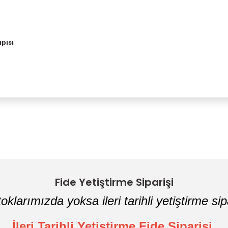
pısı
Bu ürüne ilk yorumu siz yapın!
Yorum Yaz
Fide Yetiştirme Siparişi
oklarımızda yoksa ileri tarihli yetiştirme sipa
İleri Tarihli Yetiştirme Fide Siparişi