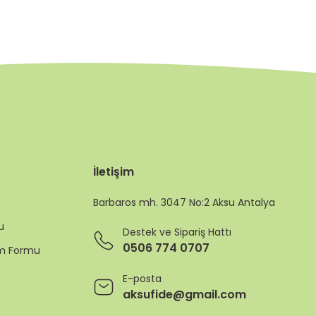
İletişim
Barbaros mh. 3047 No:2 Aksu Antalya
u
Destek ve Sipariş Hattı
0506 774 0707
rim Formu
E-posta
aksufide@gmail.com