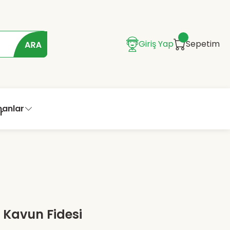
Giriş Yap
Sepetim
manlar
 Kavun Fidesi