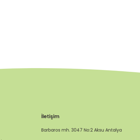
İletişim
Barbaros mh. 3047 No:2 Aksu Antalya