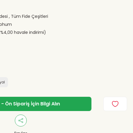
desi
,
Tüm Fide Çeşitleri
Tohum
(%4,00 havale indirimi)
iyol
 Ön Sipariş İçin Bilgi Alın