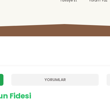
Tavsiye Et
Yorum Yaz
YORUMLAR
un Fidesi