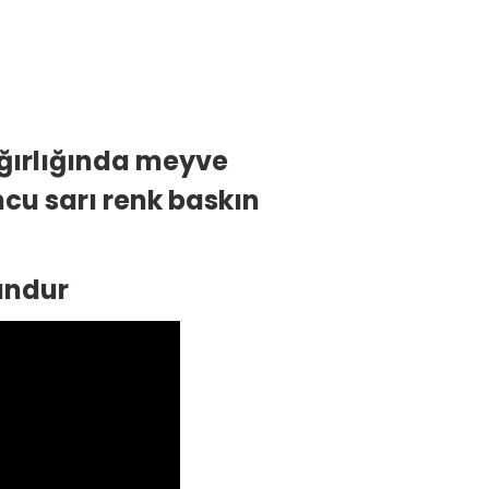
 ağırlığında meyve
cu sarı renk baskın
undur