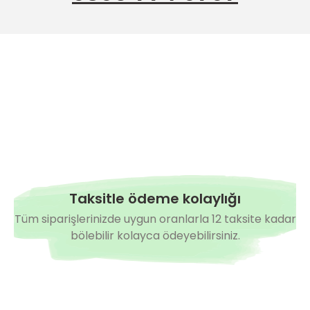
Taksitle ödeme kolaylığı
Tüm siparişlerinizde uygun oranlarla 12 taksite kadar
bölebilir kolayca ödeyebilirsiniz.