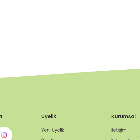
t!
Üyelik
Kurumsal
Yeni Üyelik
İletişim