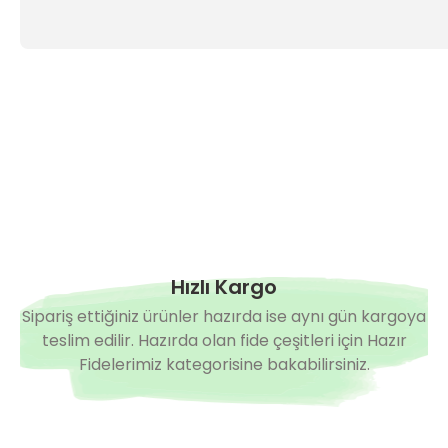
Hızlı Kargo
Sipariş ettiğiniz ürünler hazırda ise aynı gün kargoya
teslim edilir. Hazırda olan fide çeşitleri için Hazır
Fidelerimiz kategorisine bakabilirsiniz.