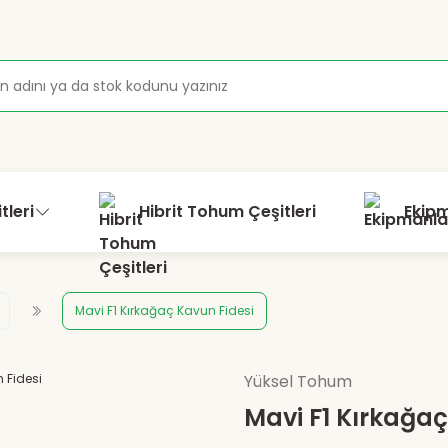
tleri
Hibrit Tohum Çeşitleri
Ekip
Mavi F1 Kırkağaç Kavun Fidesi
Yüksel Tohum
Mavi F1 Kırkağaç