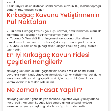
idealdir.
Can Suyu: Fideleri diktikten sonra hemen su verin. Bu, köklerin toprağa
daha iyi tutunmasını sağlar.
Kırkağaç Kavunu Yetiştirmenin
Püf Noktaları
Sulama: Kırkağaç kavunu çok suyu sevmez, ama tamamen susuz da
kalmamalıdır. Toprağın hafif nemli olması yeterlidir.
Yabancı Ot Temizliği: Bitkinin çevresinde yabancı otları düzenli
temizlemek, kavunlarınızın daha sağlıklı büyümesine yardımcı olur.
Güneş: Bu bitkiler bol güneşi sever. Bahçenizdeki en güneşli alanları
tercih edin.
En İyi Kırkağaç Kavun Fidesi
Çeşitleri Hangileri?
Kırkağaç kavununun farklı çeşitleri var. Ancak özellikle hastalıklara
dayanıklı, verimli, adaptasyonu yüksek olan türler, yetiştirmeyi çok daha
kolay hale getiriyor. Hangi çeşidin sizin için uygun olduğuna karar
veremiyorsanız, bize danışabilirsiniz.
Ne Zaman Hasat Yapılır?
Kırkağaç kavunları genelde yaz sonunda, Ağustos veya Eylül aylarında
hasat edilir. Kavunun kabuğu iyice sarardığında ve kendine özgü
kokusunu yaymaya başladığında, hasat için hazır demektir.