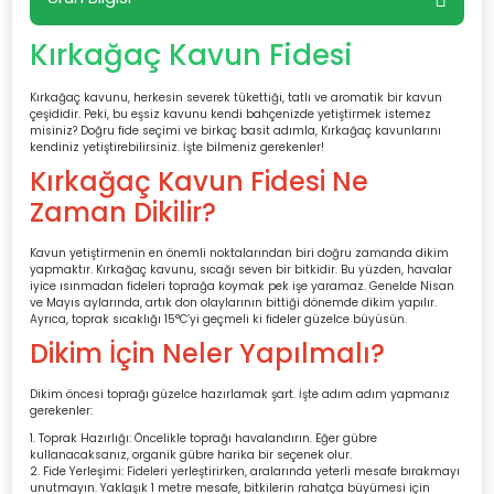
Kırkağaç Kavun Fidesi
Kırkağaç kavunu, herkesin severek tükettiği, tatlı ve aromatik bir kavun
çeşididir. Peki, bu eşsiz kavunu kendi bahçenizde yetiştirmek istemez
misiniz? Doğru fide seçimi ve birkaç basit adımla, Kırkağaç kavunlarını
kendiniz yetiştirebilirsiniz. İşte bilmeniz gerekenler!
Kırkağaç Kavun Fidesi Ne
Zaman Dikilir?
Kavun yetiştirmenin en önemli noktalarından biri doğru zamanda dikim
yapmaktır. Kırkağaç kavunu, sıcağı seven bir bitkidir. Bu yüzden, havalar
iyice ısınmadan fideleri toprağa koymak pek işe yaramaz. Genelde Nisan
ve Mayıs aylarında, artık don olaylarının bittiği dönemde dikim yapılır.
Ayrıca, toprak sıcaklığı 15°C’yi geçmeli ki fideler güzelce büyüsün.
Dikim İçin Neler Yapılmalı?
Dikim öncesi toprağı güzelce hazırlamak şart. İşte adım adım yapmanız
gerekenler:
Toprak Hazırlığı: Öncelikle toprağı havalandırın. Eğer gübre
kullanacaksanız, organik gübre harika bir seçenek olur.
Fide Yerleşimi: Fideleri yerleştirirken, aralarında yeterli mesafe bırakmayı
unutmayın. Yaklaşık 1 metre mesafe, bitkilerin rahatça büyümesi için