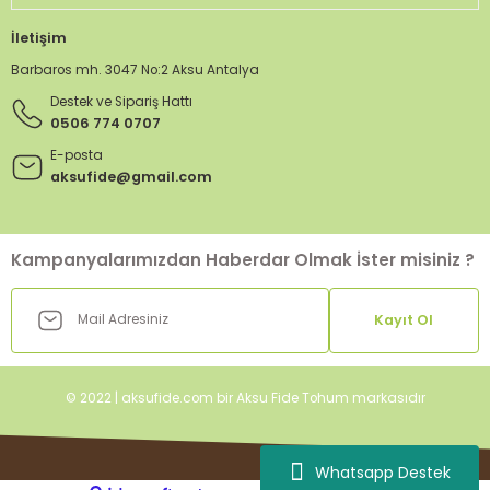
İletişim
Barbaros mh. 3047 No:2 Aksu Antalya
Destek ve Sipariş Hattı
0506 774 0707
E-posta
aksufide@gmail.com
Kampanyalarımızdan Haberdar Olmak İster misiniz ?
Kayıt Ol
© 2022 | aksufide.com bir Aksu Fide Tohum markasıdır
Whatsapp Destek