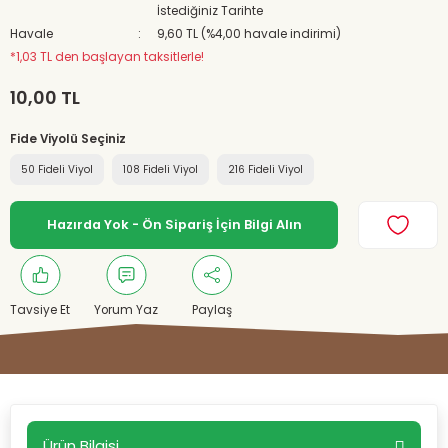
İstediğiniz Tarihte
Havale
9,60 TL (%4,00 havale indirimi)
*1,03 TL den başlayan taksitlerle!
10,00 TL
Fide Viyolü Seçiniz
50 Fideli Viyol
108 Fideli Viyol
216 Fideli Viyol
Hazırda Yok - Ön Sipariş İçin Bilgi Alın
Tavsiye Et
Yorum Yaz
Paylaş
Ürün Bilgisi