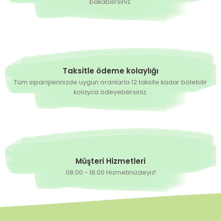
bakabilirsiniz.
Hazırda Yok
Hazırda Yok
Yalın F1 - Kapya Biber Fidesi
Seyhun F1 Kapya Biber Fidesi
5,52 TL
%20
9,00 TL
6,90 TL
Taksitle ödeme kolaylığı
Tüm siparişlerinizde uygun oranlarla 12 taksite kadar bölebilir
Hazırda Yok
Hazırda Yok
Simena Kapya Biber Fidesi
Subay F1 Kapya Biber Fidesi
kolayca ödeyebilirsiniz.
0,00 TL
0,00 TL
Müşteri Hizmetleri
08:00 - 18:00 Hizmetinizdeyiz!