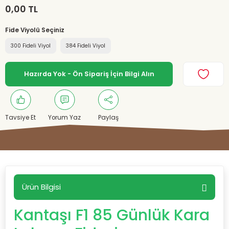
0,00 TL
Fide Viyolü Seçiniz
300 Fideli Viyol
384 Fideli Viyol
Hazırda Yok - Ön Sipariş İçin Bilgi Alın
Tavsiye Et
Yorum Yaz
Paylaş
Ürün Bilgisi
Kantaşı F1 85 Günlük Kara