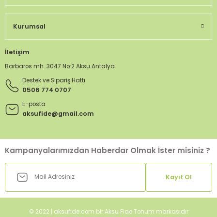
Kurumsal
İletişim
Barbaros mh. 3047 No:2 Aksu Antalya
Destek ve Sipariş Hattı
0506 774 0707
E-posta
aksufide@gmail.com
Kampanyalarımızdan Haberdar Olmak İster misiniz ?
Kayıt Ol
© 2022 | aksufide.com bir Aksu Fide Tohum markasıdır