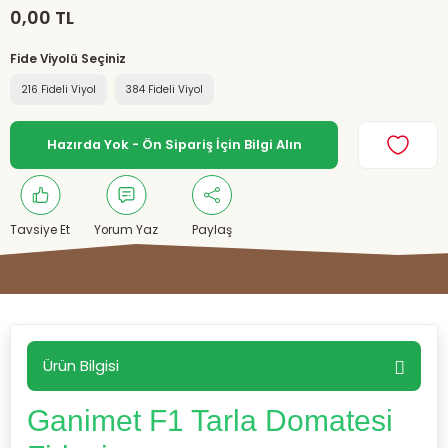
0,00 TL
Fide Viyolü Seçiniz
216 Fideli Viyol
384 Fideli Viyol
Hazırda Yok - Ön Sipariş İçin Bilgi Alın
Tavsiye Et
Yorum Yaz
Paylaş
Ürün Bilgisi
Ganimet F1 Tarla Domatesi