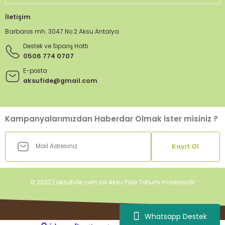
İletişim
Barbaros mh. 3047 No:2 Aksu Antalya
Destek ve Sipariş Hattı
0506 774 0707
E-posta
aksufide@gmail.com
Kampanyalarımızdan Haberdar Olmak İster misiniz ?
Kayıt Ol
© 2022 | aksufide.com bir Aksu Fide Tohum markasıdır
Whatsapp Destek