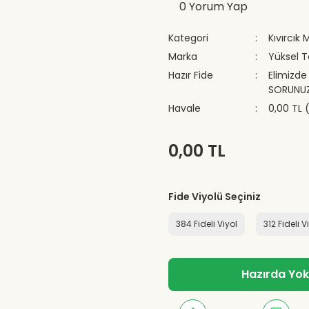
0 Yorum Yap
Kategori
Kıvırcık 
Marka
Yüksel 
Hazır Fide
Elimizde
SORUNU
Havale
0,00 TL 
0,00 TL
Fide Viyolü Seçiniz
384 Fideli Viyol
312 Fideli V
Hazırda Yok -