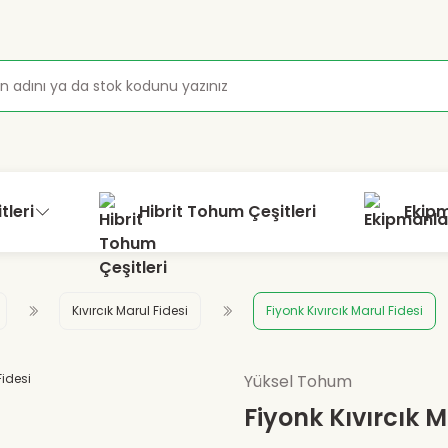
tleri
Hibrit Tohum Çeşitleri
Ekip
Kıvırcık Marul Fidesi
Fiyonk Kıvırcık Marul Fidesi
Yüksel Tohum
Fiyonk Kıvırcık M