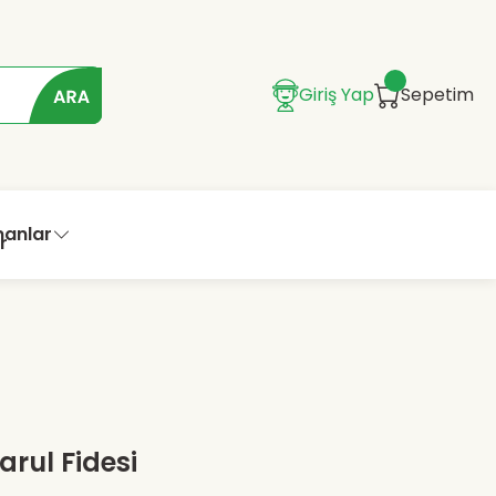
Giriş Yap
Sepetim
manlar
arul Fidesi