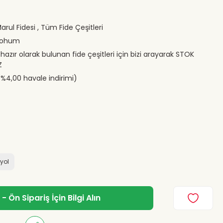
Marul Fidesi
,
Tüm Fide Çeşitleri
Tohum
 hazır olarak bulunan fide çeşitleri için bizi arayarak STOK
Z
(%4,00 havale indirimi)
iyol
 Ön Sipariş İçin Bilgi Alın