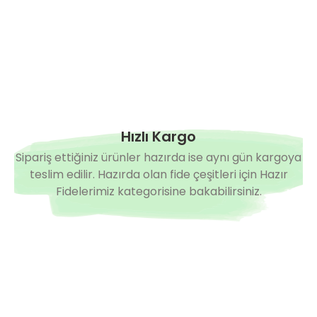
Hızlı Kargo
Sipariş ettiğiniz ürünler hazırda ise aynı gün kargoya
teslim edilir. Hazırda olan fide çeşitleri için Hazır
Fidelerimiz kategorisine bakabilirsiniz.