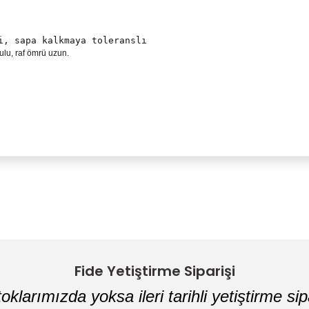
i, sapa kalkmaya toleranslı
sulu, raf ömrü uzun.
Bu ürüne ilk yorumu siz yapın!
Yorum Yaz
Fide Yetiştirme Siparişi
oklarımızda yoksa ileri tarihli yetiştirme sipa