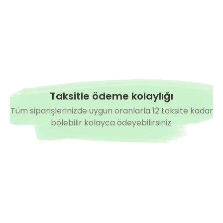
Taksitle ödeme kolaylığı
Tüm siparişlerinizde uygun oranlarla 12 taksite kadar
bölebilir kolayca ödeyebilirsiniz.