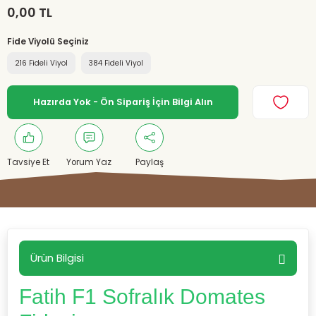
0,00 TL
Fide Viyolü Seçiniz
216 Fideli Viyol
384 Fideli Viyol
Hazırda Yok - Ön Sipariş İçin Bilgi Alın
Tavsiye Et
Yorum Yaz
Paylaş
Ürün Bilgisi
Fatih F1 Sofralık Domates