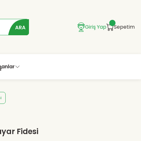
Giriş Yap
Sepetim
manlar
i
ıyar Fidesi