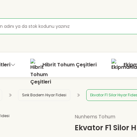
tleri
Hibrit Tohum Çeşitleri
Ekip
Sırık Badem Hıyar Fidesi
Ekvator F1 Silor Hıyar Fides
Nunhems Tohum
Ekvator F1 Silor H