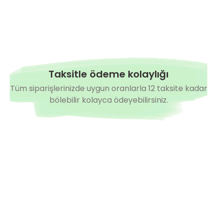
Taksitle ödeme kolaylığı
Tüm siparişlerinizde uygun oranlarla 12 taksite kadar
bölebilir kolayca ödeyebilirsiniz.