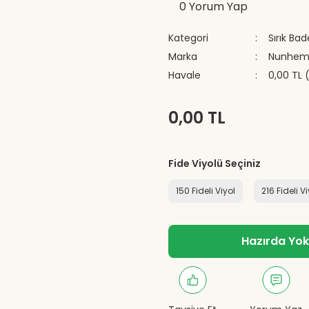
0 Yorum Yap
Kategori
Sırık Ba
Marka
Nunhem
Havale
0,00 TL 
0,00 TL
Fide Viyolü Seçiniz
150 Fideli Viyol
216 Fideli V
Hazırda Yok -