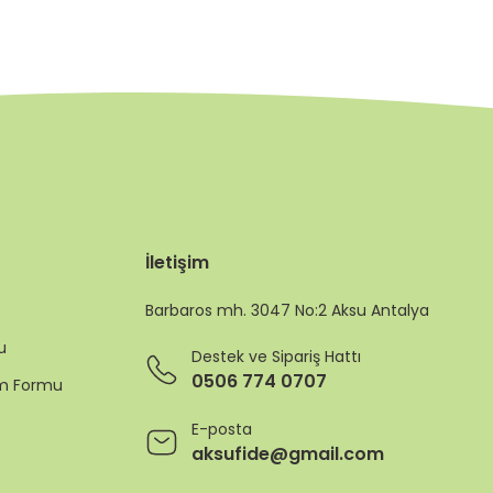
İletişim
Barbaros mh. 3047 No:2 Aksu Antalya
u
Destek ve Sipariş Hattı
0506 774 0707
rim Formu
E-posta
aksufide@gmail.com