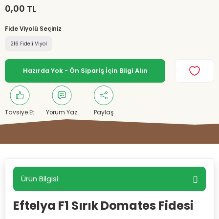
0,00 TL
Fide Viyolü Seçiniz
216 Fideli Viyol
Hazırda Yok - Ön Sipariş İçin Bilgi Alın
Tavsiye Et
Yorum Yaz
Paylaş
Ürün Bilgisi
Eftelya F1 Sırık Domates Fidesi