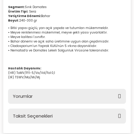
Segment:
Sırık Domates
Üretim Tipi:
Sera
Yetiştirme Dönemi:
Bahar
Boyut:
240-300 gr
• Bitki yapısı güçlü, yarı açık yapıda ve tutumları mükemmeldir.
• Meyve renklenmesi mükemmel, meyve şekli yassı yuvarlaktır.
• Meyve kalitesi 1.sınıftır.
• Bahar dönemi ve açık saha üretimine uygun olan çeşidimizdir.
• Cladosporium’un Yaprak Küfü'nün 5 ırkına dayanıklıdır.
• Nematod’a ve Domates Lekeli Solgunluk Virüsüne toleranslıdır.
Hastalık Dayanımı:
(HR) ToMV/Ff:1-5/Va/Vd/Fol:0,1
(IR) TSWV/Ma/Mi/Mj
Yorumlar
Taksit Seçenekleri
Bu ürüne ilk yorumu siz yapın!