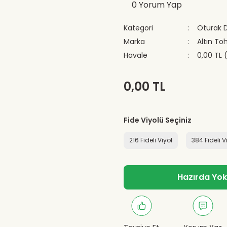
0 Yorum Yap
Kategori
Oturak 
Marka
Altın T
Havale
0,00 TL 
0,00 TL
Fide Viyolü Seçiniz
216 Fideli Viyol
384 Fideli V
Hazırda Yok -