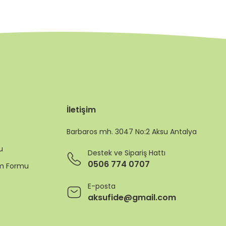
İletişim
Barbaros mh. 3047 No:2 Aksu Antalya
u
Destek ve Sipariş Hattı
0506 774 0707
rim Formu
E-posta
aksufide@gmail.com