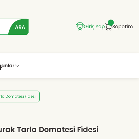
Giriş Yap
Sepetim
manlar
rla Domatesi Fidesi
urak Tarla Domatesi Fidesi