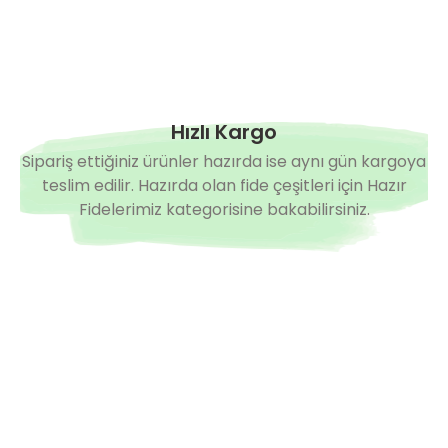
Hızlı Kargo
Sipariş ettiğiniz ürünler hazırda ise aynı gün kargoya
teslim edilir. Hazırda olan fide çeşitleri için Hazır
Fidelerimiz kategorisine bakabilirsiniz.