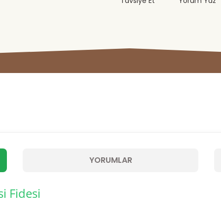
Tavsiye Et
Yorum Yaz
YORUMLAR
i Fidesi