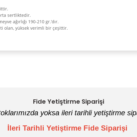
ttir.
ta sertliktedir.
yve ağırlığı 190-210 gr.’dır.
 olan, yüksek verimli bir çeşittir.
Bu ürüne ilk yorumu siz yapın!
Yorum Yaz
Fide Yetiştirme Siparişi
oklarımızda yoksa ileri tarihli yetiştirme sipa
İleri Tarihli Yetiştirme Fide Siparişi