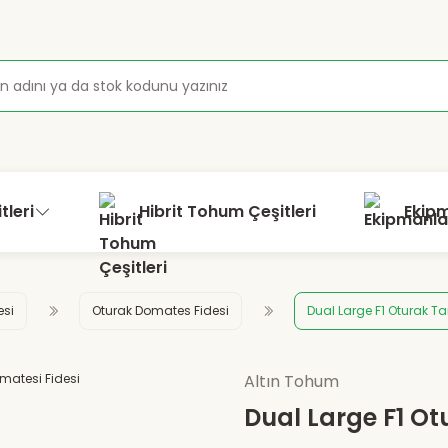
tleri
Hibrit Tohum Çeşitleri
Ekip
esi
Oturak Domates Fidesi
Dual Large F1 Oturak Ta
Altın Tohum
Dual Large F1 Ot