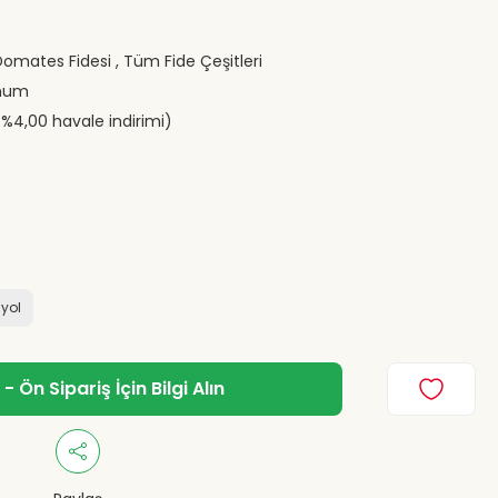
Domates Fidesi
,
Tüm Fide Çeşitleri
ohum
(%4,00 havale indirimi)
iyol
 Ön Sipariş İçin Bilgi Alın