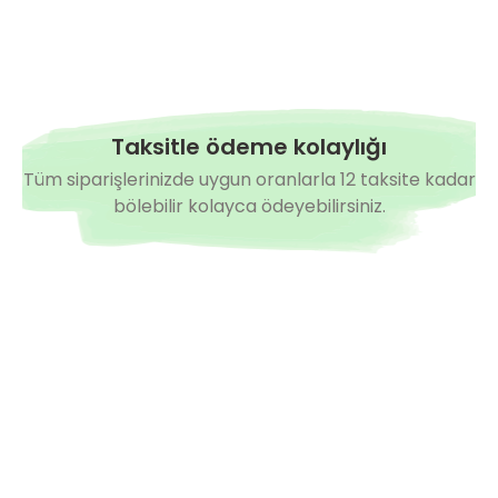
Taksitle ödeme kolaylığı
Tüm siparişlerinizde uygun oranlarla 12 taksite kadar
bölebilir kolayca ödeyebilirsiniz.