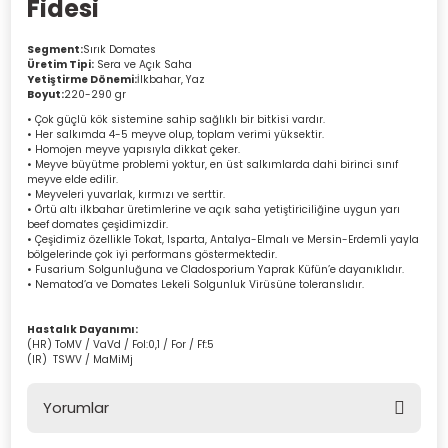
Fidesi
Segment:
Sırık Domates
Üretim Tipi:
Sera ve Açık Saha
Yetiştirme Dönemi:
İlkbahar, Yaz
Boyut:
220-290 gr
• Çok güçlü kök sistemine sahip sağlıklı bir bitkisi vardır.
• Her salkımda 4-5 meyve olup, toplam verimi yüksektir.
• Homojen meyve yapısıyla dikkat çeker.
• Meyve büyütme problemi yoktur, en üst salkımlarda dahi birinci sınıf
meyve elde edilir.
• Meyveleri yuvarlak, kırmızı ve serttir.
• Örtü altı ilkbahar üretimlerine ve açık saha yetiştiriciliğine uygun yarı
beef domates çeşidimizdir.
• Çeşidimiz özellikle Tokat, Isparta, Antalya-Elmalı ve Mersin-Erdemli yayla
bölgelerinde çok iyi performans göstermektedir.
• Fusarium Solgunluğuna ve Cladosporium Yaprak Küfün’e dayanıklıdır.
• Nematod’a ve Domates Lekeli Solgunluk Virüsüne toleranslıdır.
Hastalık Dayanımı:
(HR) ToMV / VaVd / Fol:0,1 / For / Ff:5
(IR) TSWV / MaMiMj
Yorumlar