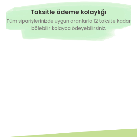
Taksitle ödeme kolaylığı
Tüm siparişlerinizde uygun oranlarla 12 taksite kadar
bölebilir kolayca ödeyebilirsiniz.