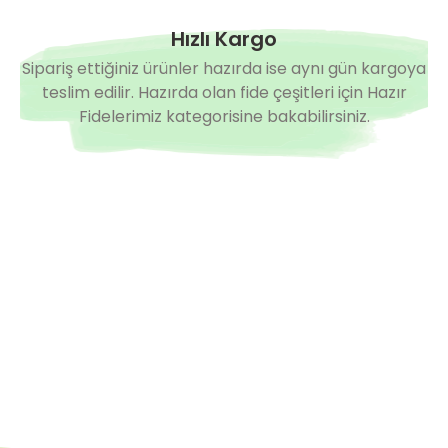
Hızlı Kargo
Sipariş ettiğiniz ürünler hazırda ise aynı gün kargoya
teslim edilir. Hazırda olan fide çeşitleri için Hazır
Fidelerimiz kategorisine bakabilirsiniz.