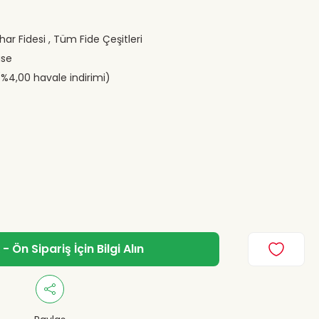
ar Fidesi
,
Tüm Fide Çeşitleri
use
(%4,00 havale indirimi)
 Ön Sipariş İçin Bilgi Alın