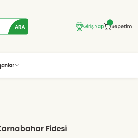
Giriş Yap
Sepetim
manlar
i Karnabahar Fidesi