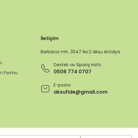
İletişim
Barbaros mh. 3047 No:2 Aksu Antalya
u
Destek ve Sipariş Hattı
0506 774 0707
rim Formu
E-posta
aksufide@gmail.com