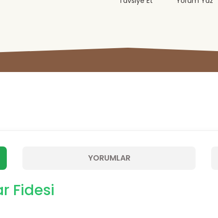
Tavsiye Et
Yorum Yaz
YORUMLAR
r Fidesi