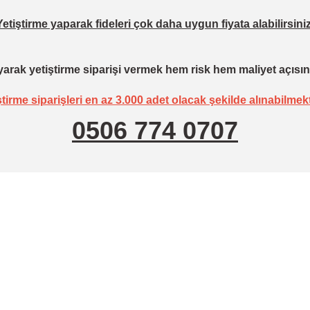
Yetiştirme yaparak fideleri çok daha uygun fiyata alabilirsiniz
arak yetiştirme siparişi vermek hem risk hem maliyet açısın
ştirme siparişleri en az 3.000 adet olacak şekilde alınabilmekt
0506 774 0707