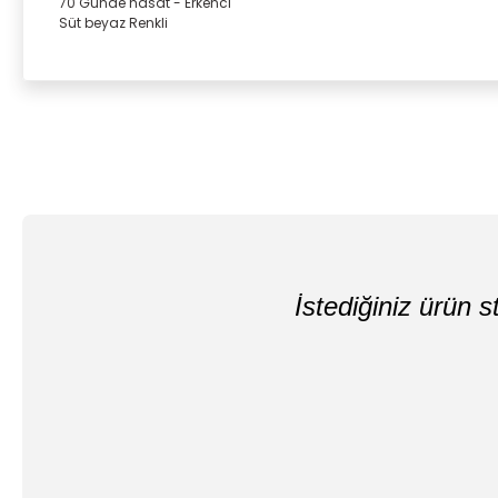
70 Günde hasat - Erkenci
Süt beyaz Renkli
İstediğiniz ürün st