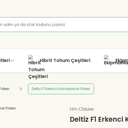
tleri
Hibrit Tohum Çeşitleri
Ekip
idesi
Deltiz F1 Erkenci Karnabahar Fidesi
Hm Clause
Deltiz F1 Erkenc