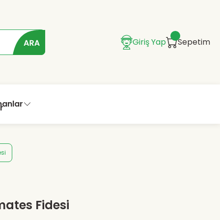
Giriş Yap
Sepetim
manlar
esi
mates Fidesi