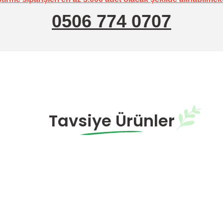
0506 774 0707
Tavsiye Ürünler
rda Yok
Hazırda Yok
ık Domates Fidesi
Yigido F1 Sırık Domates Fidesi
0,00 TL
Yok
Hazırda Yok