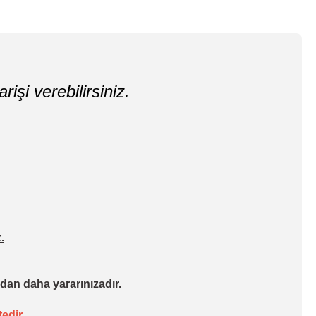
rişi verebilirsiniz.
.
dan daha yararınızadır.
edir.