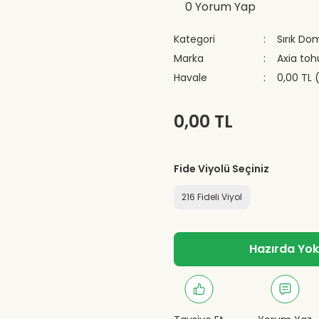
0 Yorum Yap
Kategori
Sırık Do
Marka
Axia to
Havale
0,00 TL 
0,00 TL
Fide Viyolü Seçiniz
216 Fideli Viyol
Hazırda Yok -