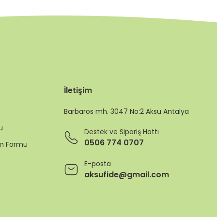
İletişim
Barbaros mh. 3047 No:2 Aksu Antalya
u
Destek ve Sipariş Hattı
0506 774 0707
rim Formu
E-posta
aksufide@gmail.com