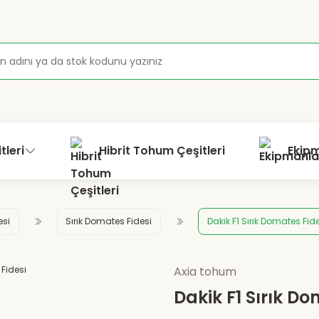
tleri
Hibrit Tohum Çeşitleri
Ekip
esi
Sırık Domates Fidesi
Dakik F1 Sırık Domates Fid
Axia tohum
Dakik F1 Sırık Do