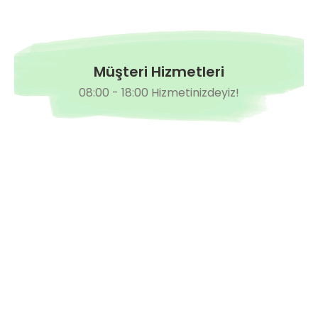
Tymbalo F1 Sırık Salkım Domates Fidesi
0,00 TL
Müşteri Hizmetleri
08:00 - 18:00 Hizmetinizdeyiz!