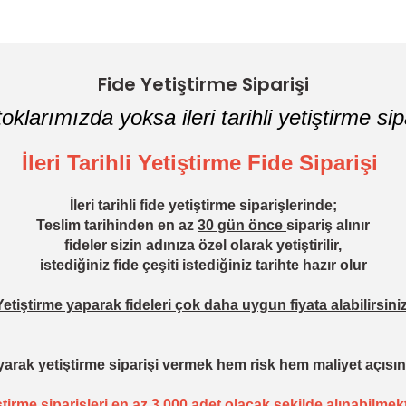
Yorum Yaz
Fide Yetiştirme Siparişi
oklarımızda yoksa ileri tarihli yetiştirme sipa
İleri Tarihli Yetiştirme Fide Siparişi
İleri tarihli fide yetiştirme siparişlerinde;
Teslim tarihinden en az
30 gün önce
sipariş alınır
fideler sizin adınıza özel olarak yetiştirilir,
istediğiniz fide çeşiti istediğiniz tarihte hazır olur
Yetiştirme yaparak fideleri çok daha uygun fiyata alabilirsiniz
arak yetiştirme siparişi vermek hem risk hem maliyet açısın
ştirme siparişleri en az 3.000 adet olacak şekilde alınabilmekt