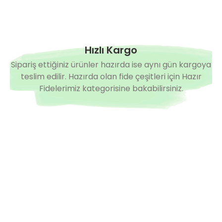
Zahide F1 Sırık Domates Fidesi
Vizyon F1 Sırık Do
0,00 TL
0,00 TL
Hızlı Kargo
Hazırda Yok
Sipariş ettiğiniz ürünler hazırda ise aynı gün kargoya
Zhenya F1 Sırık Tane Domates Fidesi
Volante F1 
teslim edilir. Hazırda olan fide çeşitleri için Hazır
0,00 TL
0,00 TL
Fidelerimiz kategorisine bakabilirsiniz.