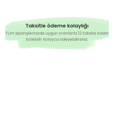
mates Fidesi
Vuslat F1 Sırık Tane Domates Fidesi
0,00 TL
Taksitle ödeme kolaylığı
Hazırda Yok
Tüm siparişlerinizde uygun oranlarla 12 taksite kadar
Sırık Beef Domates Fidesi
bölebilir kolayca ödeyebilirsiniz.