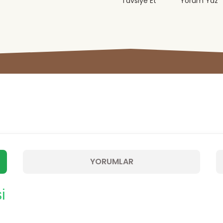
Tavsiye Et
Yorum Yaz
YORUMLAR
i