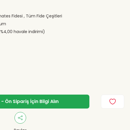
mates Fidesi
,
Tüm Fide Çeşitleri
hum
(%4,00 havale indirimi)
 Ön Sipariş İçin Bilgi Alın