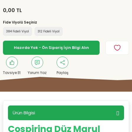
0,00 TL
Fide Viyolü Seçiniz
384 Fideli Viyol
312 Fideli Viyol
Hazırda Yok - Ön Sipariş İçin Bilgi Alın
Tavsiye Et
Yorum Yaz
Paylaş
Ürün Bilgisi
Cospirina Düz Marul