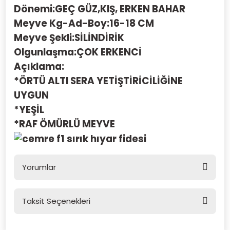
Dönemi
:
GEÇ GÜZ,KIŞ, ERKEN BAHAR
Meyve Kg-Ad-Boy
:
16-18 CM
Meyve Şekli
:
SİLİNDİRİK
Olgunlaşma
:
ÇOK ERKENCİ
Açıklama
:
*ÖRTÜ ALTI SERA YETİŞTİRİCİLİĞİNE
UYGUN
*YEŞİL
*RAF ÖMÜRLÜ MEYVE
Yorumlar
Taksit Seçenekleri
Bu ürüne ilk yorumu siz yapın!