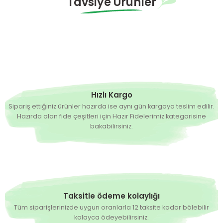
Tavsiye Ürünler
Hazırda Yok
Hazırda Yok
Milad F1 Oturak Hıyar Fidesi
Tuncel F1 Oturak Hıyar Fidesi
10,00 TL
0,00 TL
Hazırda Yok
Seyhan F1 Oturak Tarla Hıyarı Fidesi
Hızlı Kargo
Sipariş ettiğiniz ürünler hazırda ise aynı gün kargoya teslim edilir.
Hazırda olan fide çeşitleri için Hazır Fidelerimiz kategorisine
0,00 TL
bakabilirsiniz.
Hazırda Yok
Hazırda Yok
Murat F1 Oturak Hıyar Fidesi
Alator F1 Oturak Hıyar Fidesi
0,00 TL
0,00 TL
Taksitle ödeme kolaylığı
Tüm siparişlerinizde uygun oranlarla 12 taksite kadar bölebilir
kolayca ödeyebilirsiniz.