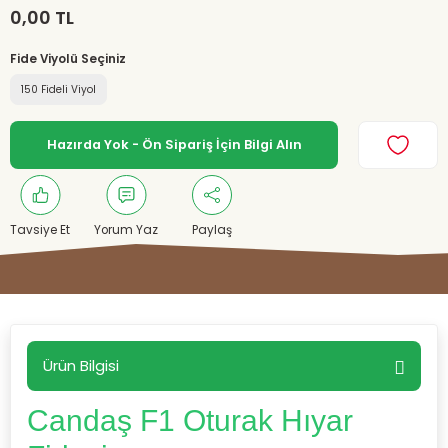
0,00 TL
Fide Viyolü Seçiniz
150 Fideli Viyol
Hazırda Yok - Ön Sipariş İçin Bilgi Alın
Tavsiye Et
Yorum Yaz
Paylaş
Ürün Bilgisi
Candaş F1 Oturak Hıyar