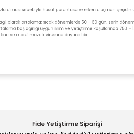
fazla olması sebebiyle hasat görüntüsüne erken ulaşması çeşidin 
 bağlı olarak ortalama; sıcak dönemlerde 50 – 60 gün, serin döne
rtalama baş ağırlığı uygun iklim ve yetiştirme koşullarında 750 – 1.1
itine ve marul mozaik virüsüne dayanıklıdır.
Bu ürüne ilk yorumu siz yapın!
Yorum Yaz
Fide Yetiştirme Siparişi