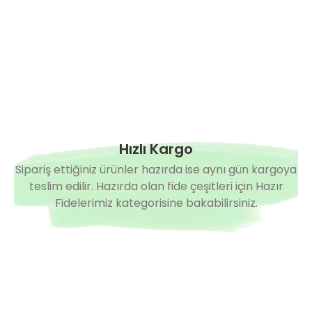
Hızlı Kargo
Sipariş ettiğiniz ürünler hazırda ise aynı gün kargoya
teslim edilir. Hazırda olan fide çeşitleri için Hazır
Fidelerimiz kategorisine bakabilirsiniz.