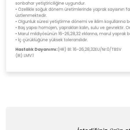
sonbahar yetiştiriciliğine uygundur.
• Özellikle soğuk dönem üretimlerinde yaprak sayısının 
üstlenmektedir.
• Olgunluk süresi yetiştirme dönemi ve iklim koşullarına
• Baş yapısı homojen, yaprakları kalın, sulu ve gevrektir. O
• Marul mildiyösünün 16-26,28,32 ırklarına, marul yaprak b
• İç çürüklüğüne yüksek toleranslıdır.
Hastalık Dayanımı:
(HR) Bl: 16-26,28,32EU/Nr:0/TBSV
(IR) LMV:1