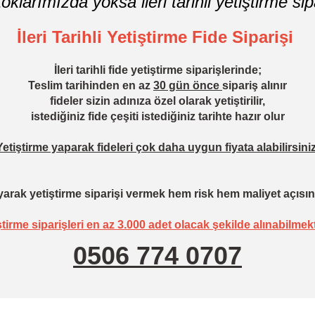
oklarımızda yoksa ileri tarihli yetiştirme sipa
İleri Tarihli Yetiştirme Fide Siparişi
İleri tarihli fide yetiştirme siparişlerinde;
Teslim tarihinden en az
30 gün önce
sipariş alınır
fideler sizin adınıza özel olarak yetiştirilir,
istediğiniz fide çeşiti istediğiniz tarihte hazır olur
Yetiştirme yaparak fideleri çok daha uygun fiyata alabilirsiniz
arak yetiştirme siparişi vermek hem risk hem maliyet açısın
ştirme siparişleri en az 3.000 adet olacak şekilde alınabilmekt
0506 774 0707