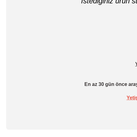
İstediğiniz ürün st
En az 30 gün önce aray
Yeti