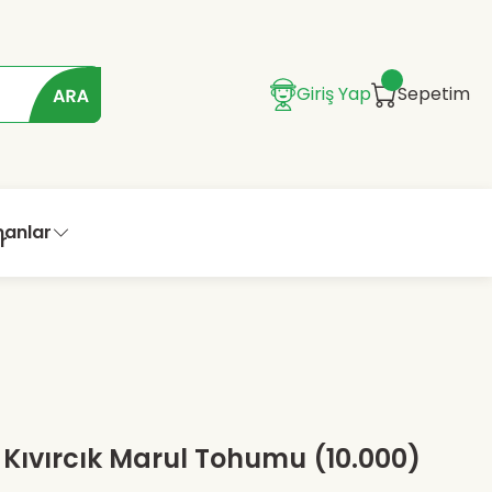
Giriş Yap
Sepetim
manlar
 Kıvırcık Marul Tohumu (10.000)