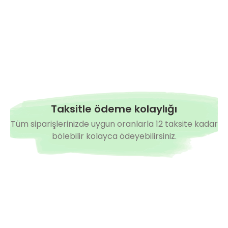
Taksitle ödeme kolaylığı
Tüm siparişlerinizde uygun oranlarla 12 taksite kadar
bölebilir kolayca ödeyebilirsiniz.