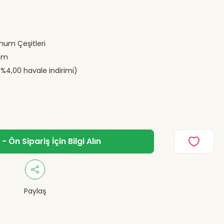
ohum Çeşitleri
um
(%4,00 havale indirimi)
 Ön Sipariş İçin Bilgi Alın
Paylaş