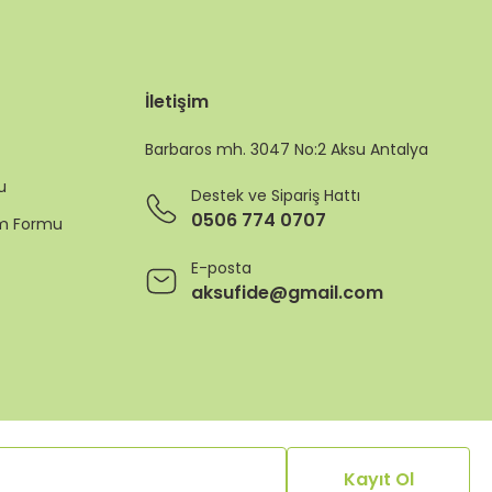
İletişim
Barbaros mh. 3047 No:2 Aksu Antalya
u
Destek ve Sipariş Hattı
0506 774 0707
rim Formu
E-posta
aksufide@gmail.com
Kayıt Ol