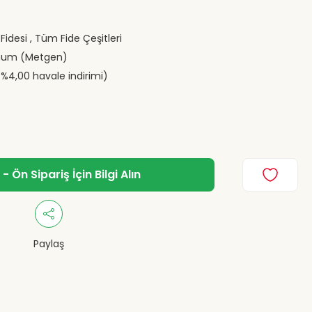
 Fidesi
,
Tüm Fide Çeşitleri
hum (Metgen)
(%4,00 havale indirimi)
 Ön Sipariş İçin Bilgi Alın
Paylaş