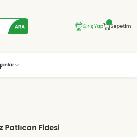
Giriş Yap
Sepetim
manlar
z Patlıcan Fidesi