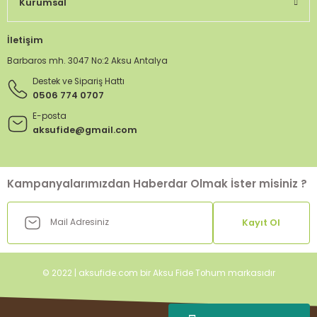
Kurumsal
İletişim
Barbaros mh. 3047 No:2 Aksu Antalya
Destek ve Sipariş Hattı
0506 774 0707
E-posta
aksufide@gmail.com
Kampanyalarımızdan Haberdar Olmak İster misiniz ?
Kayıt Ol
© 2022 | aksufide.com bir Aksu Fide Tohum markasıdır