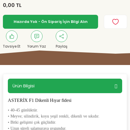
0,00 TL
Hazırda Yok - Ön Sipariş İçin Bilgi Alın
Tavsiye Et
Yorum Yaz
Paylaş
Ürün Bilgisi
ASTERİX F1 Dikenli Hıyar fidesi
• 40-45 günlüktür.
• Meyve; silindirik, koyu yeşil renkli, dikenli ve sıkıdır.
• Bitki gelişimi çok güçlüdür.
• Uzun süreli salamuraya uygundur.