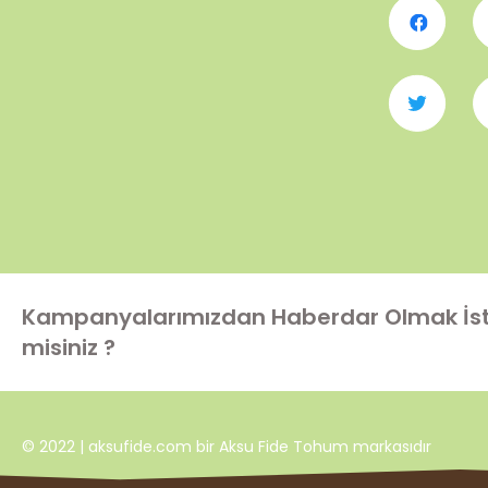
Kampanyalarımızdan Haberdar Olmak İs
misiniz ?
© 2022 | aksufide.com bir Aksu Fide Tohum markasıdır