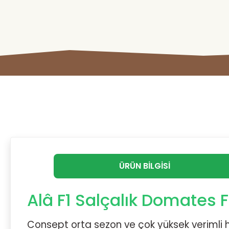
ÜRÜN BILGISI
Alâ F1 Salçalık Domates F
Consept orta sezon ve çok yüksek verimli h