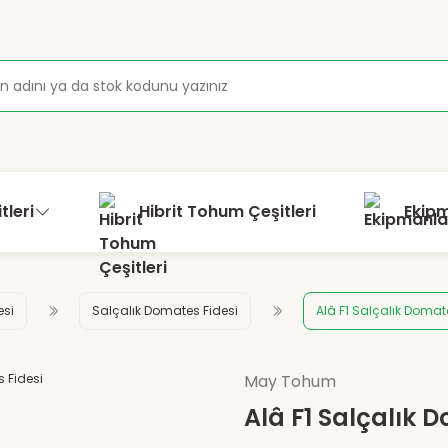
tleri
Hibrit Tohum Çeşitleri
Ekip
esi
Salçalık Domates Fidesi
Alâ F1 Salçalık Domat
May Tohum
Alâ F1 Salçalık 