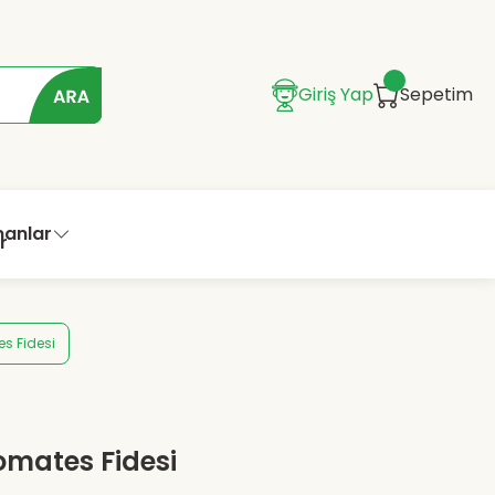
Giriş Yap
Sepetim
manlar
es Fidesi
Domates Fidesi