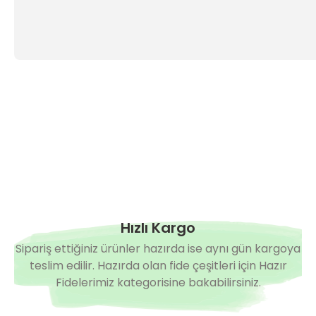
Hızlı Kargo
Sipariş ettiğiniz ürünler hazırda ise aynı gün kargoya
teslim edilir. Hazırda olan fide çeşitleri için Hazır
Fidelerimiz kategorisine bakabilirsiniz.