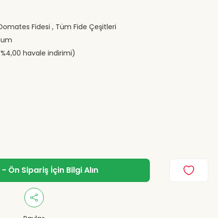
 Domates Fidesi
,
Tüm Fide Çeşitleri
hum
(%4,00 havale indirimi)
 Ön Sipariş İçin Bilgi Alın