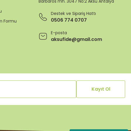
Barbaros mh. 3047 No:2 Aksu Antalya
u
Destek ve Sipariş Hattı
0506 774 0707
rim Formu
E-posta
aksufide@gmail.com
Kayıt Ol