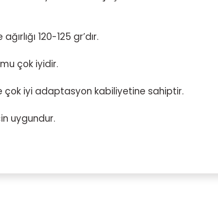
ğırlığı 120-125 gr’dır.
mu çok iyidir.
de çok iyi adaptasyon kabiliyetine sahiptir.
çin uygundur.
Bu ürüne ilk yorumu siz yapın!