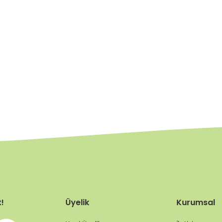
t!
Üyelik
Kurumsal