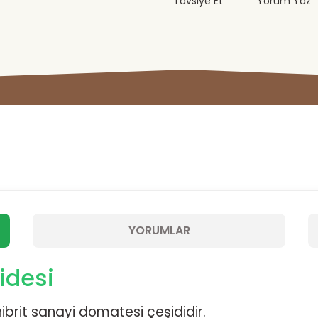
Tavsiye Et
Yorum Yaz
YORUMLAR
idesi
ibrit sanayi domatesi çeşididir.