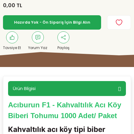
0,00 TL
Hazırda Yok - Ön Sipariş İçin Bilgi Alın
Tavsiye Et
Yorum Yaz
Paylaş
Ürün Bilgisi
Acıburun F1 - Kahvaltılık Acı Köy
Biberi Tohumu 1000 Adet/ Paket
Kahvaltılık acı köy tipi biber