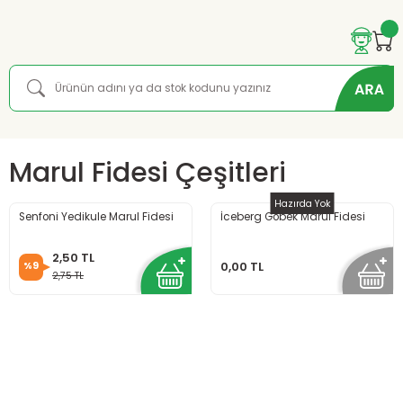
Marul Fidesi Çeşitleri
Hazırda Yok
Senfoni Yedikule Marul Fidesi
İceberg Göbek Marul Fidesi
2,50 TL
%9
0,00 TL
2,75 TL