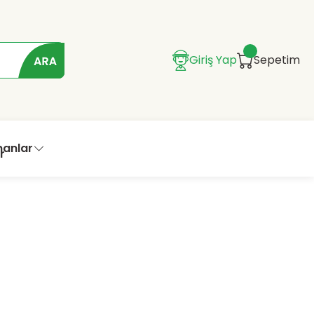
Giriş Yap
Sepetim
manlar