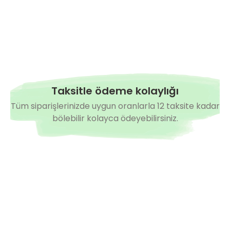
Taksitle ödeme kolaylığı
Tüm siparişlerinizde uygun oranlarla 12 taksite kadar
bölebilir kolayca ödeyebilirsiniz.