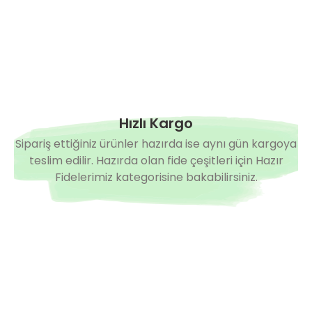
Hızlı Kargo
Sipariş ettiğiniz ürünler hazırda ise aynı gün kargoya
teslim edilir. Hazırda olan fide çeşitleri için Hazır
Fidelerimiz kategorisine bakabilirsiniz.