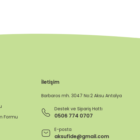
İletişim
Barbaros mh. 3047 No:2 Aksu Antalya
u
Destek ve Sipariş Hattı
0506 774 0707
rim Formu
E-posta
aksufide@gmail.com